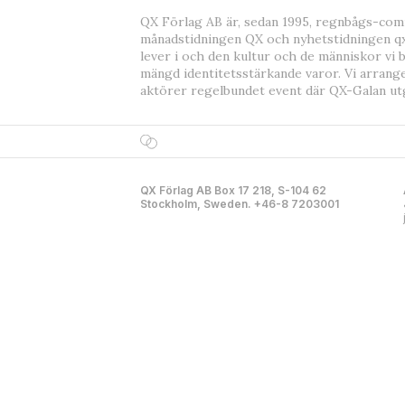
QX Förlag AB är, sedan 1995, regnbågs-co
månadstidningen QX och nyhetstidningen qx
lever i och den kultur och de människor vi 
mängd identitetsstärkande varor. Vi arrang
aktörer regelbundet event där QX-Galan ut
QX Förlag AB Box 17 218, S-104 62
Stockholm, Sweden. +46-8 7203001