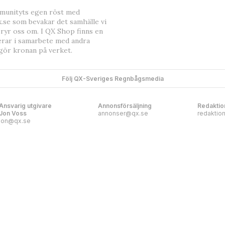
mmunityts egen röst med
.se som bevakar det samhälle vi
bryr oss om. I QX Shop finns en
erar i samarbete med andra
gör kronan på verket.
Följ QX-Sveriges Regnbågsmedia
Ansvarig utgivare
Annonsförsäljning
Redaktio
Jon Voss
annonser@qx.se
redaktio
jon@qx.se