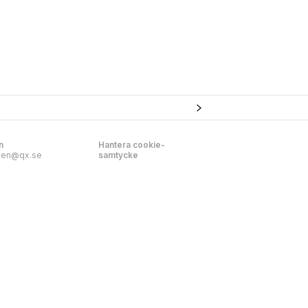
n
Hantera cookie-
nen@qx.se
samtycke