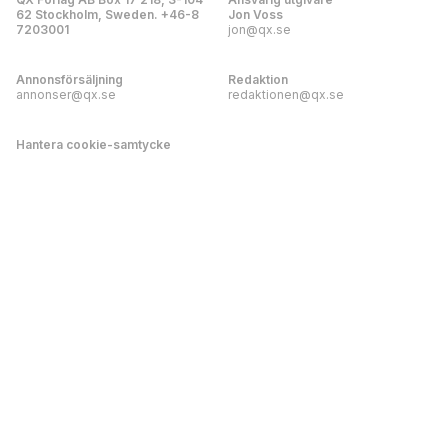
62 Stockholm, Sweden. +46-8
Jon Voss
7203001
jon@qx.se
Annonsförsäljning
Redaktion
annonser@qx.se
redaktionen@qx.se
Hantera cookie-samtycke