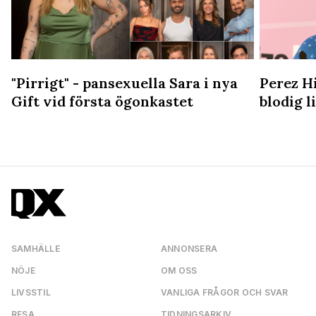
"Pirrigt" - pansexuella Sara i nya
Perez Hi
Gift vid första ögonkastet
blodig 
SAMHÄLLE
ANNONSERA
NÖJE
OM OSS
LIVSSTIL
VANLIGA FRÅGOR OCH SVAR
RESA
TIDNINGSARKIV