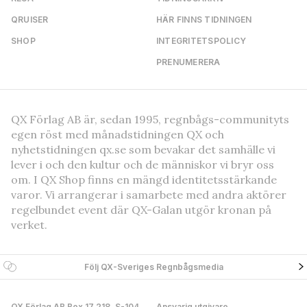
QRUISER
HÄR FINNS TIDNINGEN
SHOP
INTEGRITETSPOLICY
PRENUMERERA
QX Förlag AB är, sedan 1995, regnbågs-communityts
egen röst med månadstidningen QX och
nyhetstidningen qx.se som bevakar det samhälle vi
lever i och den kultur och de människor vi bryr oss
om. I QX Shop finns en mängd identitetsstärkande
varor. Vi arrangerar i samarbete med andra aktörer
regelbundet event där QX-Galan utgör kronan på
verket.
Följ QX-Sveriges Regnbågsmedia
QX Förlag AB Box 17 218, S-104
Ansvarig utgivare