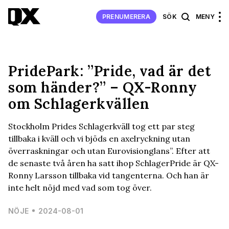
PRENUMERERA
SÖK
MENY
PridePark: ”Pride, vad är det
som händer?” – QX-Ronny
om Schlagerkvällen
Stockholm Prides Schlagerkväll tog ett par steg
tillbaka i kväll och vi bjöds en axelryckning utan
överraskningar och utan Eurovisionglans”. Efter att
de senaste två åren ha satt ihop SchlagerPride är QX-
Ronny Larsson tillbaka vid tangenterna. Och han är
inte helt nöjd med vad som tog över.
NÖJE
2024-08-01