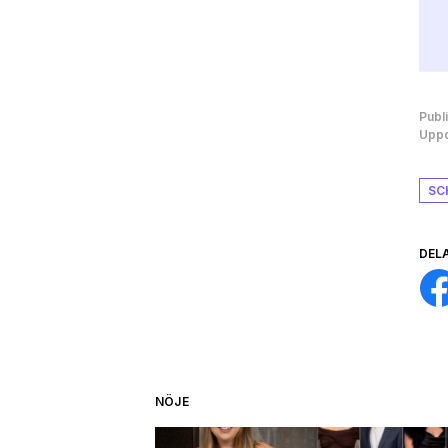
Publ
Uppd
SC
DEL
NÖJE