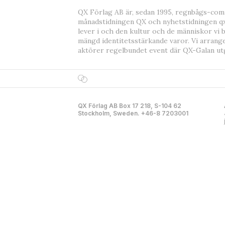
QX Förlag AB är, sedan 1995, regnbågs-co
månadstidningen QX och nyhetstidningen qx
lever i och den kultur och de människor vi 
mängd identitetsstärkande varor. Vi arrang
aktörer regelbundet event där QX-Galan ut
QX Förlag AB Box 17 218, S-104 62
Stockholm, Sweden. +46-8 7203001