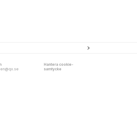
n
Hantera cookie-
nen@qx.se
samtycke