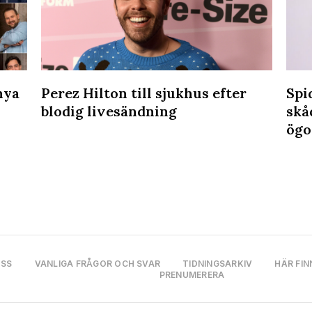
nya
Perez Hilton till sjukhus efter
Spi
blodig livesändning
skå
ögo
OSS
VANLIGA FRÅGOR OCH SVAR
TIDNINGSARKIV
HÄR FIN
PRENUMERERA