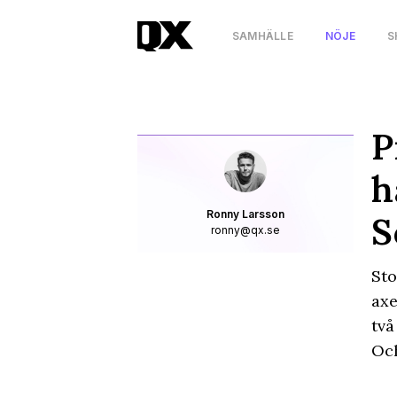
SAMHÄLLE
NÖJE
S
P
h
Ronny Larsson
S
ronny@qx.se
Sto
axe
två
Och