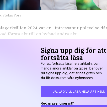
: Stefan Fors
lagerkvällen 2024 var en…intressant upplevelse där v
kad första akt till en hyfsad andra akt.
Signa upp dig för att
fortsätta läsa
För att fortsätta läsa hela artikeln, och
många andra artiklar på qx.se, behöver
du signa upp dig, det är helt gratis och
du får dessutom våra nyhetsbrev.
JA, JAG VILL LÄSA HELA ARTIKELN
Redan prenumerant?