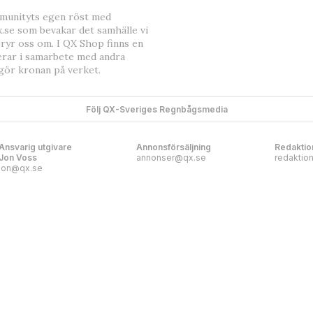
mmunityts egen röst med
.se som bevakar det samhälle vi
bryr oss om. I QX Shop finns en
erar i samarbete med andra
gör kronan på verket.
Följ QX-Sveriges Regnbågsmedia
Ansvarig utgivare
Annonsförsäljning
Redaktio
Jon Voss
annonser@qx.se
redaktio
jon@qx.se