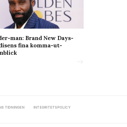
der-man: Brand New Days-
Dragikonen A
disens fina komma-ut-
till Sverige 
nblick
Malmöfestiva
NS TIDNINGEN
INTEGRITETSPOLICY