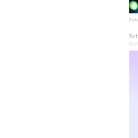
Foto
Sch
lyc