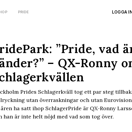
LOGGA I
HOP
PRIDE
ridePark: ”Pride, vad ä
änder?” – QX-Ronny 
chlagerkvällen
ckholm Prides Schlagerkväll tog ett par steg tillbaka
lryckning utan överraskningar och utan Eurovisiongl
 åren ha satt ihop SchlagerPride är QX-Ronny Larsso
 han är inte helt nöjd med vad som tog över.