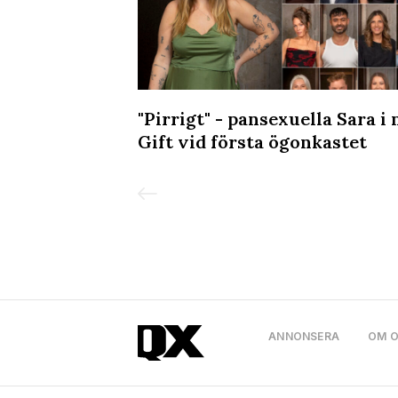
kvällen på
"Pirrigt" - pansexuella Sara i 
Gift vid första ögonkastet
ANNONSERA
OM 