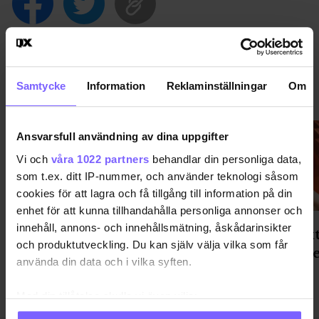
Samtycke
Information
Reklaminställningar
Om
NÖJE
VISA MER NÖJE
Ansvarsfull användning av dina uppgifter
Vi och
våra 1022 partners
behandlar din personliga data,
som t.ex. ditt IP-nummer, och använder teknologi såsom
cookies för att lagra och få tillgång till information på din
enhet för att kunna tillhandahålla personliga annonser och
innehåll, annons- och innehållsmätning, åskådarinsikter
Cinema Queer: Sverige-premiär
"Ett vik
och produktutveckling. Du kan själv välja vilka som får
av RuPauls nya film!
får que
använda din data och i vilka syften.
Med din tillåtelse skulle vi även vilja:
Samla in information om din geografiska plats