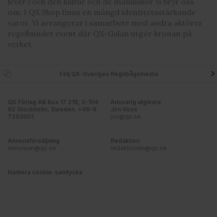
lever i och den kultur och de människor vi bryr oss
om. I QX Shop finns en mängd identitetsstärkande
varor. Vi arrangerar i samarbete med andra aktörer
regelbundet event där QX-Galan utgör kronan på
verket.
Följ QX-Sveriges Regnbågsmedia
QX Förlag AB Box 17 218, S-104
Ansvarig utgivare
62 Stockholm, Sweden. +46-8
Jon Voss
7203001
jon@qx.se
Annonsförsäljning
Redaktion
annonser@qx.se
redaktionen@qx.se
Hantera cookie-samtycke