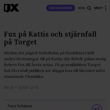
PRENUMERERA
SÖK
MENY
Fux på Kattis och stjärnfall
på Torget
Medan det pågick Nobelkalas på Stadshuset höll
andra drottningar till på Kattis där Rebell-galan utsåg
Robert Fux till Årets artist. På grannklubben Torget
fick Sternfall publiken att släppa loss till Klezmer inför
stundande Chanukka.
NÖJE
2008-12-11
Flera författare