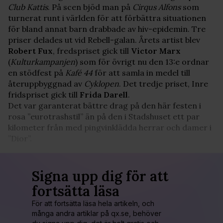
Club Kattis
. På scen bjöd man på
Cirqus Alfons
som
turnerat runt i världen för att förbättra situationen
för bland annat barn drabbade av hiv-epidemin. Tre
priser delades ut vid Rebell-galan. Årets artist blev
Robert Fux
, fredspriset gick till
Victor Marx
(
Kulturkampanjen
) som för övrigt nu den 13:e ordnar
en stödfest på
Kafé 44
för att samla in medel till
återuppbyggnad av
Cyklopen
. Det tredje priset, Inre
fridspriset gick till
Frida Darell
.
Det var garanterat bättre drag på den här festen i
rosa ”eurotrashstil” än på den i Stadshuset ett par
kilometer från med pingvinklädda herrar och damer i
”Dior”.
Signa upp dig för att
fortsätta läsa
För att fortsätta läsa hela artikeln, och
många andra artiklar på qx.se, behöver