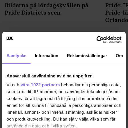
Bilderna på lördagskvällen på
Pride: 
Pride Districts scen
Pride-lä
Orland
Samtycke
Information
Reklaminställningar
Om
SAMHÄLLE
ANNONSERA
Ansvarsfull användning av dina uppgifter
NÖJE
OM OSS
Vi och
våra 1022 partners
behandlar din personliga data,
LIVSSTIL
VANLIGA FRÅGOR OCH SVAR
som t.ex. ditt IP-nummer, och använder teknologi såsom
cookies för att lagra och få tillgång till information på din
RESA
TIDNINGSARKIV
enhet för att kunna tillhandahålla personliga annonser och
QRUISER
HÄR FINNS TIDNINGEN
innehåll, annons- och innehållsmätning, åskådarinsikter
SHOP
INTEGRITETSPOLICY
och produktutveckling. Du kan själv välja vilka som får
PRENUMERERA
använda din data och i vilka syften.