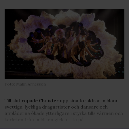
Foto: Malin Arnesson
Till slut ropade
Christer
upp sina föräldrar in bland
svettiga, lyckliga dragartister och dansare och
applåderna ökade ytterligare i styrka tills värmen och
kärleken från publiken gick att ta på.