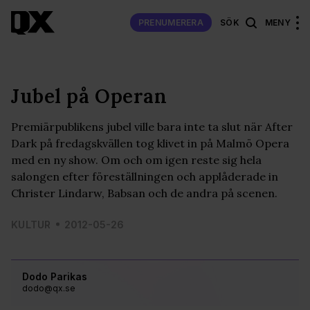
PRENUMERERA
SÖK
MENY
Jubel på Operan
Premiärpublikens jubel ville bara inte ta slut när After
Dark på fredagskvällen tog klivet in på Malmö Opera
med en ny show. Om och om igen reste sig hela
salongen efter föreställningen och applåderade in
Christer Lindarw, Babsan och de andra på scenen.
KULTUR
2012-05-26
Dodo Parikas
dodo@qx.se