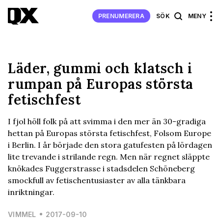
PRENUMERERA
SÖK
MENY
Läder, gummi och klatsch i
rumpan på Europas största
fetischfest
I fjol höll folk på att svimma i den mer än 30-gradiga
hettan på Europas största fetischfest, Folsom Europe
i Berlin. I år började den stora gatufesten på lördagen
lite trevande i strilande regn. Men när regnet släppte
knökades Fuggerstrasse i stadsdelen Schöneberg
smockfull av fetischentusiaster av alla tänkbara
inriktningar.
VIMMEL
2017-09-10