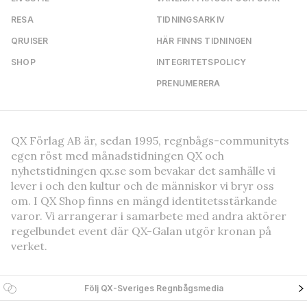
RESA
TIDNINGSARKIV
QRUISER
HÄR FINNS TIDNINGEN
SHOP
INTEGRITETSPOLICY
PRENUMERERA
QX Förlag AB är, sedan 1995, regnbågs-communityts
egen röst med månadstidningen QX och
nyhetstidningen qx.se som bevakar det samhälle vi
lever i och den kultur och de människor vi bryr oss
om. I QX Shop finns en mängd identitetsstärkande
varor. Vi arrangerar i samarbete med andra aktörer
regelbundet event där QX-Galan utgör kronan på
verket.
Följ QX-Sveriges Regnbågsmedia