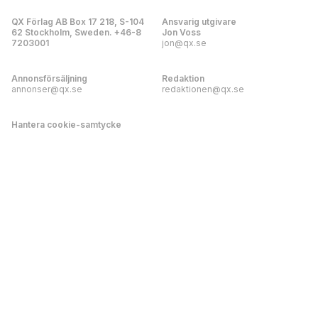
QX Förlag AB Box 17 218, S-104
Ansvarig utgivare
62 Stockholm, Sweden. +46-8
Jon Voss
7203001
jon@qx.se
Annonsförsäljning
Redaktion
annonser@qx.se
redaktionen@qx.se
Hantera cookie-samtycke