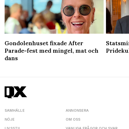
Gondolenhuset fixade After
Statsmin
Parade-fest med mingel, mat och
Prideku
dans
SAMHÄLLE
ANNONSERA
NÖJE
OM OSS
LIVSSTIL
VANLIGA FRÅGOR OCH SVAR