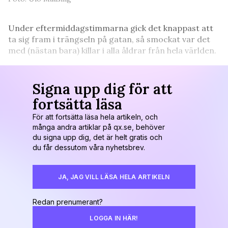
Under eftermiddagstimmarna gick det knappast att
ta sig fram i trängseln på gatan, så smockat var det
med (nästan bara) killar i alla åldrar från hela världen.
Signa upp dig för att
fortsätta läsa
För att fortsätta läsa hela artikeln, och
många andra artiklar på qx.se, behöver
du signa upp dig, det är helt gratis och
du får dessutom våra nyhetsbrev.
JA, JAG VILL LÄSA HELA ARTIKELN
Redan prenumerant?
LOGGA IN HÄR!