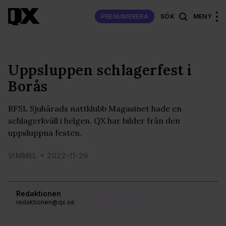
PRENUMERERA
SÖK
MENY
Uppsluppen schlagerfest i
Borås
RFSL Sjuhärads nattklubb Magasinet hade en
schlagerkväll i helgen. QX har bilder från den
uppsluppna festen.
VIMMEL
2022-11-29
Redaktionen
redaktionen@qx.se