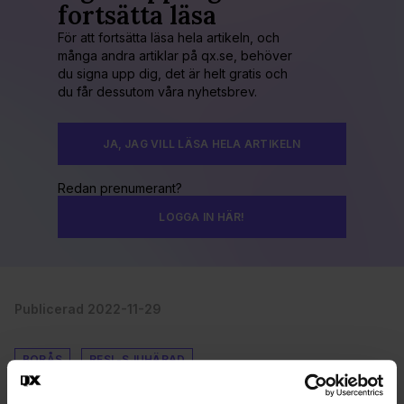
fortsätta läsa
För att fortsätta läsa hela artikeln, och
många andra artiklar på qx.se, behöver
du signa upp dig, det är helt gratis och
du får dessutom våra nyhetsbrev.
JA, JAG VILL LÄSA HELA ARTIKELN
Redan prenumerant?
LOGGA IN HÄR!
Publicerad 2022-11-29
BORÅS
RFSL-SJUHÄRAD