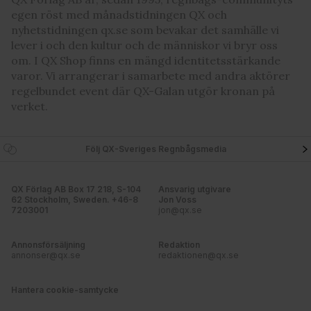
egen röst med månadstidningen QX och
nyhetstidningen qx.se som bevakar det samhälle vi
lever i och den kultur och de människor vi bryr oss
om. I QX Shop finns en mängd identitetsstärkande
varor. Vi arrangerar i samarbete med andra aktörer
regelbundet event där QX-Galan utgör kronan på
verket.
Följ QX-Sveriges Regnbågsmedia
QX Förlag AB Box 17 218, S-104
Ansvarig utgivare
62 Stockholm, Sweden. +46-8
Jon Voss
7203001
jon@qx.se
Annonsförsäljning
Redaktion
annonser@qx.se
redaktionen@qx.se
Hantera cookie-samtycke