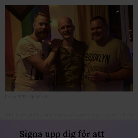
Foto: RFSL Sjuhärad
100-talet glada, skrålande och partysugna gäster kom
i lördags och festade fram till småtimmarna.
Signa upp dig för att