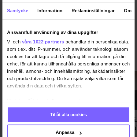
DELA DEN HÄR ARTIKELN
Samtycke
Information
Reklaminställningar
Om
Ansvarsfull användning av dina uppgifter
Vi och
våra 1022 partners
behandlar din personliga data,
som t.ex. ditt IP-nummer, och använder teknologi såsom
cookies för att lagra och få tillgång till information på din
VIMMEL
VISA MER VIMMEL
enhet för att kunna tillhandahålla personliga annonser och
innehåll, annons- och innehållsmätning, åskådarinsikter
och produktutveckling. Du kan själv välja vilka som får
använda din data och i vilka syften.
Med din tillåtelse skulle vi även vilja:
Samla in information om din geografiska plats
Tillåt alla cookies
som kan ha en noggrannhet på upp till flera meter
Gondolenhuset fixade After
Statsmin
Identifiera din enhet genom att aktivt skanna den
Parade-fest med mingel, mat och
Prideku
för specifika kännetecken (fingeravtryck)
Anpassa
dans