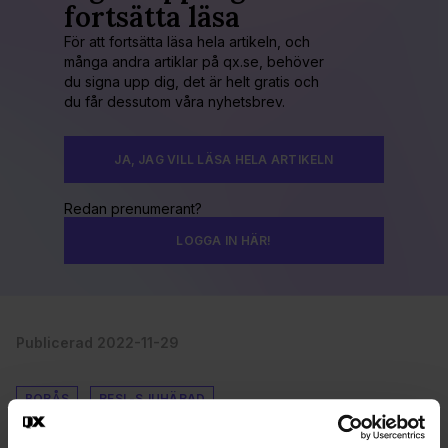
fortsätta läsa
För att fortsätta läsa hela artikeln, och
många andra artiklar på qx.se, behöver
du signa upp dig, det är helt gratis och
du får dessutom våra nyhetsbrev.
JA, JAG VILL LÄSA HELA ARTIKELN
Redan prenumerant?
LOGGA IN HÄR!
Publicerad 2022-11-29
BORÅS
RFSL-SJUHÄRAD