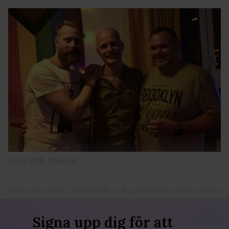
Foto: RFSL Sjuhärad
100-talet glada, skrålande och partysugna gäster kom
i lördags och festade fram till småtimmarna.
Signa upp dig för att