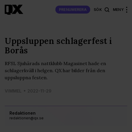
PRENUMERERA
SÖK
MENY
Uppsluppen schlagerfest i
Borås
RFSL Sjuhärads nattklubb Magasinet hade en
schlagerkväll i helgen. QX har bilder från den
uppsluppna festen.
VIMMEL
2022-11-29
Redaktionen
redaktionen@qx.se