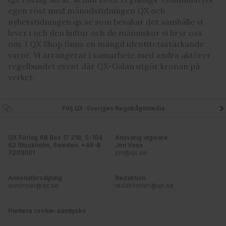
egen röst med månadstidningen QX och
nyhetstidningen qx.se som bevakar det samhälle vi
lever i och den kultur och de människor vi bryr oss
om. I QX Shop finns en mängd identitetsstärkande
varor. Vi arrangerar i samarbete med andra aktörer
regelbundet event där QX-Galan utgör kronan på
verket.
Följ QX-Sveriges Regnbågsmedia
QX Förlag AB Box 17 218, S-104
Ansvarig utgivare
62 Stockholm, Sweden. +46-8
Jon Voss
7203001
jon@qx.se
Annonsförsäljning
Redaktion
annonser@qx.se
redaktionen@qx.se
Hantera cookie-samtycke