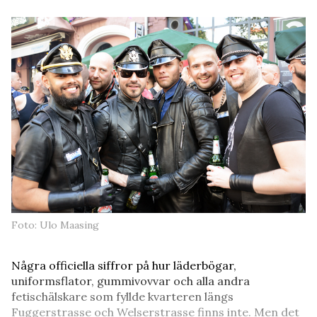
Foto: Ulo Maasing
Några officiella siffror på hur läderbögar,
uniformsflator, gummivovvar och alla andra
fetischälskare som fyllde kvarteren längs
Fuggerstrasse och Welserstrasse finns inte. Men det