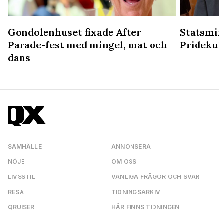
Gondolenhuset fixade After
Statsmin
Parade-fest med mingel, mat och
Prideku
dans
SAMHÄLLE
ANNONSERA
NÖJE
OM OSS
LIVSSTIL
VANLIGA FRÅGOR OCH SVAR
RESA
TIDNINGSARKIV
QRUISER
HÄR FINNS TIDNINGEN