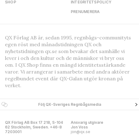
SHOP
INTEGRITETSPOLICY
PRENUMERERA
QX Förlag AB är, sedan 1995, regnbågs-communityts
egen röst med månadstidningen QX och
nyhetstidningen qx.se som bevakar det samhälle vi
lever i och den kultur och de människor vi bryr oss
om. I QX Shop finns en mängd identitetsstärkande
varor. Vi arrangerar i samarbete med andra aktörer
regelbundet event där QX-Galan utgör kronan på
verket.
Följ QX-Sveriges Regnbågsmedia
QX Förlag AB Box 17 218, S-104
Ansvarig utgivare
62 Stockholm, Sweden. +46-8
Jon Voss
7203001
jon@qx.se