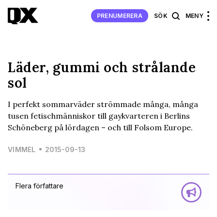
PRENUMERERA
SÖK
MENY
Läder, gummi och strålande
sol
I perfekt sommarväder strömmade många, många
tusen fetischmänniskor till gaykvarteren i Berlins
Schöneberg på lördagen – och till Folsom Europe.
VIMMEL
2015-09-13
Flera författare