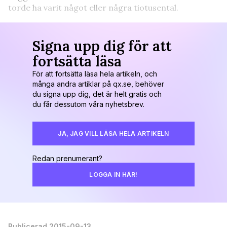
torde ha varit något eller några tiotusental.
Signa upp dig för att
fortsätta läsa
För att fortsätta läsa hela artikeln, och
många andra artiklar på qx.se, behöver
du signa upp dig, det är helt gratis och
du får dessutom våra nyhetsbrev.
JA, JAG VILL LÄSA HELA ARTIKELN
Redan prenumerant?
LOGGA IN HÄR!
Publicerad 2015-09-13