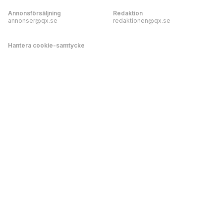
Annonsförsäljning
Redaktion
annonser@qx.se
redaktionen@qx.se
Hantera cookie-samtycke