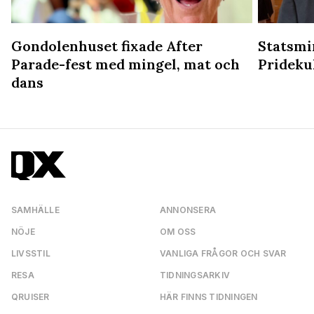
Gondolenhuset fixade After
Statsmin
Parade-fest med mingel, mat och
Prideku
dans
SAMHÄLLE
ANNONSERA
NÖJE
OM OSS
LIVSSTIL
VANLIGA FRÅGOR OCH SVAR
RESA
TIDNINGSARKIV
QRUISER
HÄR FINNS TIDNINGEN