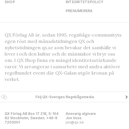
SHOP
INTEGRITETSPOLICY
PRENUMERERA
QX Förlag AB är, sedan 1995, regnbågs-communityts
egen röst med månadstidningen QX och
nyhetstidningen qx.se som bevakar det samhälle vi
lever i och den kultur och de människor vi bryr oss
om. I QX Shop finns en mängd identitetsstärkande
varor. Vi arrangerar i samarbete med andra aktörer
regelbundet event där QX-Galan utgör kronan på
verket.
Följ QX-Sveriges Regnbågsmedia
QX Förlag AB Box 17 218, S-104
Ansvarig utgivare
62 Stockholm, Sweden. +46-8
Jon Voss
7203001
jon@qx.se