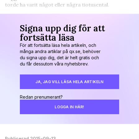
torde ha varit något eller några tiotusental.
Signa upp dig för att
fortsätta läsa
För att fortsätta läsa hela artikeln, och
många andra artiklar på qx.se, behöver
du signa upp dig, det är helt gratis och
du får dessutom våra nyhetsbrev.
JA, JAG VILL LÄSA HELA ARTIKELN
Redan prenumerant?
LOGGA IN HÄR!
Publicerad 2015-09-13