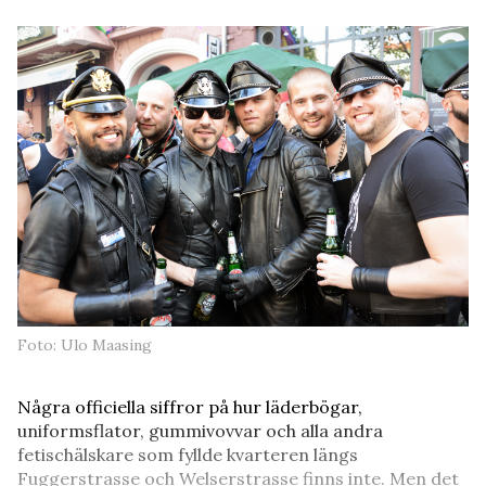
Foto: Ulo Maasing
Några officiella siffror på hur läderbögar,
uniformsflator, gummivovvar och alla andra
fetischälskare som fyllde kvarteren längs
Fuggerstrasse och Welserstrasse finns inte. Men det