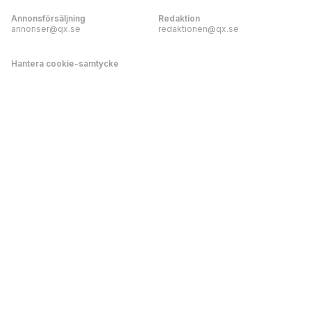
Annonsförsäljning
Redaktion
annonser@qx.se
redaktionen@qx.se
Hantera cookie-samtycke