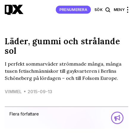
PRENUMERERA
SÖK
MENY
Läder, gummi och strålande
sol
I perfekt sommarväder strömmade många, många
tusen fetischmänniskor till gaykvarteren i Berlins
Schöneberg på lördagen – och till Folsom Europe.
VIMMEL
2015-09-13
Flera författare