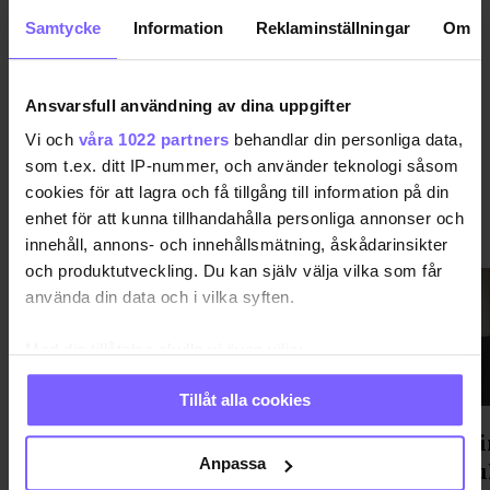
Samtycke
Information
Reklaminställningar
Om
DELA DEN HÄR ARTIKELN
Ansvarsfull användning av dina uppgifter
Vi och
våra 1022 partners
behandlar din personliga data,
som t.ex. ditt IP-nummer, och använder teknologi såsom
cookies för att lagra och få tillgång till information på din
enhet för att kunna tillhandahålla personliga annonser och
VIMMEL
VISA MER VIMMEL
innehåll, annons- och innehållsmätning, åskådarinsikter
och produktutveckling. Du kan själv välja vilka som får
använda din data och i vilka syften.
Med din tillåtelse skulle vi även vilja:
Samla in information om din geografiska plats
Tillåt alla cookies
som kan ha en noggrannhet på upp till flera meter
Identifiera din enhet genom att aktivt skanna den
Gondolenhuset fixade After
Statsmin
för specifika kännetecken (fingeravtryck)
Anpassa
Parade-fest med mingel, mat och
Prideku
Ta reda på mer om hur dina personliga uppgifter