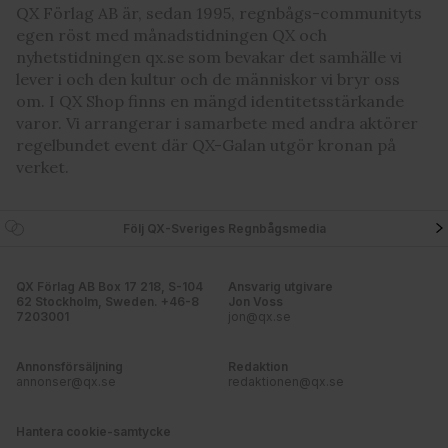
QX Förlag AB är, sedan 1995, regnbågs-communityts
egen röst med månadstidningen QX och
nyhetstidningen qx.se som bevakar det samhälle vi
lever i och den kultur och de människor vi bryr oss
om. I QX Shop finns en mängd identitetsstärkande
varor. Vi arrangerar i samarbete med andra aktörer
regelbundet event där QX-Galan utgör kronan på
verket.
Följ QX-Sveriges Regnbågsmedia
QX Förlag AB Box 17 218, S-104
Ansvarig utgivare
62 Stockholm, Sweden. +46-8
Jon Voss
7203001
jon@qx.se
Annonsförsäljning
Redaktion
annonser@qx.se
redaktionen@qx.se
Hantera cookie-samtycke