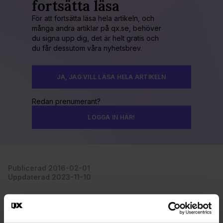
fortsätta läsa
För att fortsätta läsa hela artikeln, och
många andra artiklar på qx.se, behöver
du signa upp dig, det är helt gratis och
du får dessutom våra nyhetsbrev.
JA, JAG VILL LÄSA HELA ARTIKELN
Redan prenumerant?
LOGGA IN HÄR!
Publicerad 2016-02-01
Uppdaterad 2023-11-10
VIMMEL