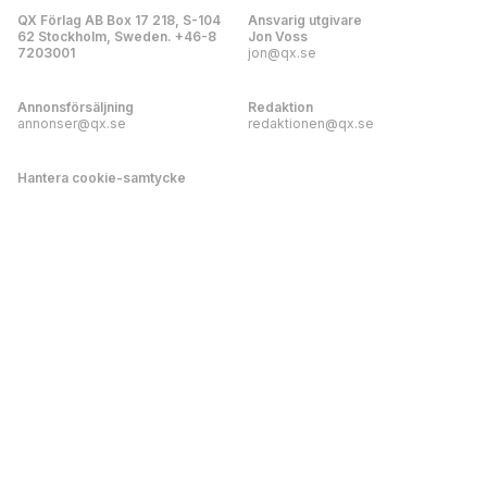
QX Förlag AB Box 17 218, S-104
Ansvarig utgivare
62 Stockholm, Sweden. +46-8
Jon Voss
7203001
jon@qx.se
Annonsförsäljning
Redaktion
annonser@qx.se
redaktionen@qx.se
Hantera cookie-samtycke