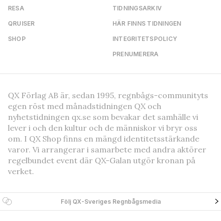
RESA
TIDNINGSARKIV
QRUISER
HÄR FINNS TIDNINGEN
SHOP
INTEGRITETSPOLICY
PRENUMERERA
QX Förlag AB är, sedan 1995, regnbågs-communityts
egen röst med månadstidningen QX och
nyhetstidningen qx.se som bevakar det samhälle vi
lever i och den kultur och de människor vi bryr oss
om. I QX Shop finns en mängd identitetsstärkande
varor. Vi arrangerar i samarbete med andra aktörer
regelbundet event där QX-Galan utgör kronan på
verket.
Följ QX-Sveriges Regnbågsmedia