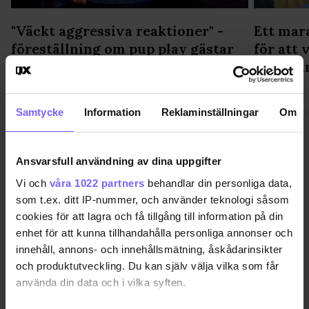
"Väckt aggressiva reaktioner" -
Ett mar
föreställning om pup play gästar
för att 
Stockholm
är för u
Samtycke
Information
Reklaminställningar
Om
Ansvarsfull användning av dina uppgifter
Vi och
våra 1022 partners
behandlar din personliga data,
SAMHÄLLE
ANNONSERA
som t.ex. ditt IP-nummer, och använder teknologi såsom
NÖJE
OM OSS
cookies för att lagra och få tillgång till information på din
enhet för att kunna tillhandahålla personliga annonser och
LIVSSTIL
VANLIGA FRÅGOR OCH SVAR
innehåll, annons- och innehållsmätning, åskådarinsikter
RESA
TIDNINGSARKIV
och produktutveckling. Du kan själv välja vilka som får
QRUISER
HÄR FINNS TIDNINGEN
använda din data och i vilka syften.
SHOP
INTEGRITETSPOLICY