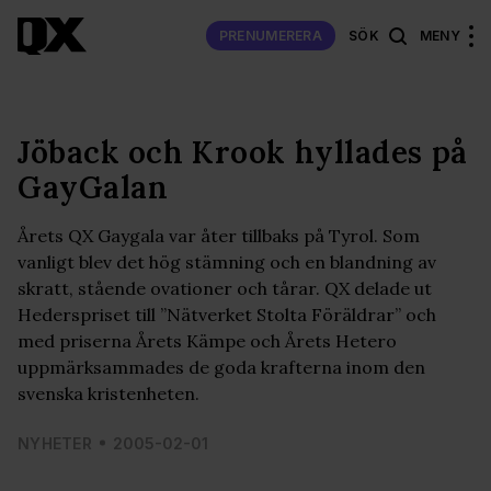
PRENUMERERA
SÖK
MENY
Jöback och Krook hyllades på
GayGalan
Årets QX Gaygala var åter tillbaks på Tyrol. Som
vanligt blev det hög stämning och en blandning av
skratt, stående ovationer och tårar. QX delade ut
Hederspriset till ”Nätverket Stolta Föräldrar” och
med priserna Årets Kämpe och Årets Hetero
uppmärksammades de goda krafterna inom den
svenska kristenheten.
NYHETER
2005-02-01