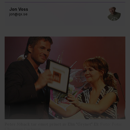
Jon Voss
jon@qx.se
Peter Jöback tar emot priset av Elin "Grynet" Ek
Foto: Foto:
Christian Carlsson