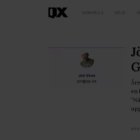
SAMHÄLLE
NÖJE
S
J
G
Jon Voss
jon@qx.se
Åre
en 
”Nä
upp
NYH