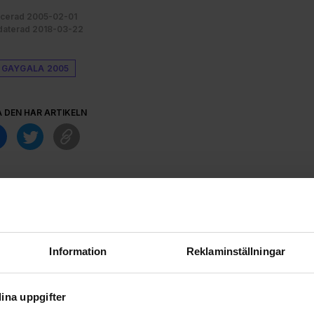
icerad 2005-02-01
aterad 2018-03-22
 GAYGALA 2005
A DEN HÄR ARTIKELN
Information
Reklaminställningar
ina uppgifter