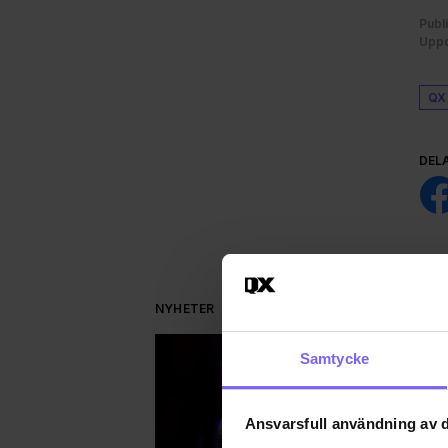
Publ
Uppd
QX
DEL
NYHETER
Samtycke
Ansvarsfull användning av d