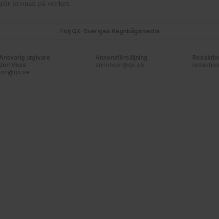
gör kronan på verket.
Följ QX-Sveriges Regnbågsmedia
Ansvarig utgivare
Annonsförsäljning
Redaktio
Jon Voss
annonser@qx.se
redaktio
jon@qx.se