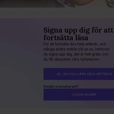
r Jöback tar emot priset av Elin "Grynet" Ek
Foto: Foto: Christian
Signa upp dig för att
fortsätta läsa
För att fortsätta läsa hela artikeln, och
många andra artiklar på qx.se, behöver
du signa upp dig, det är helt gratis och
du får dessutom våra nyhetsbrev.
JA, JAG VILL LÄSA HELA ARTIKELN
Redan prenumerant?
LOGGA IN HÄR!