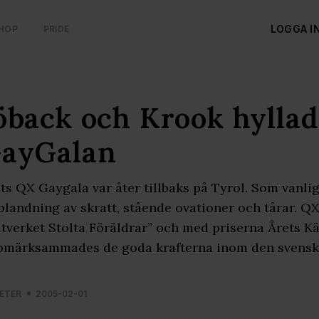
LOGGA I
HOP
PRIDE
öback och Krook hyllad
ayGalan
ts QX Gaygala var åter tillbaks på Tyrol. Som vanli
blandning av skratt, stående ovationer och tårar. QX
tverket Stolta Föräldrar” och med priserna Årets 
märksammades de goda krafterna inom den svenska
ETER
2005-02-01