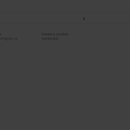
n
Hantera cookie-
nen@qx.se
samtycke