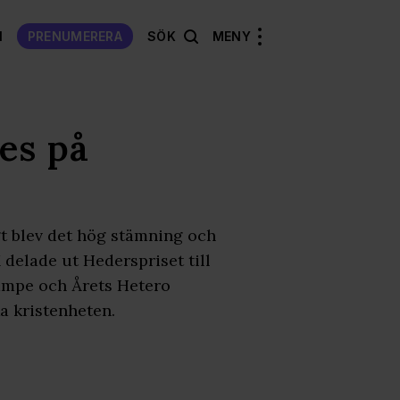
N
PRENUMERERA
SÖK
MENY
es på
gt blev det hög stämning och
 delade ut Hederspriset till
Kämpe och Årets Hetero
 kristenheten.