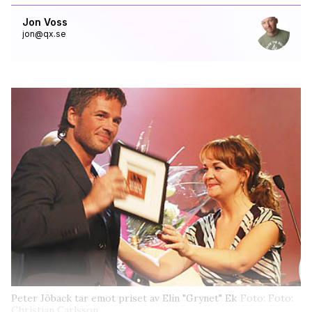
Jon Voss
jon@qx.se
Peter Jöback tar emot priset av Elin "Grynet" Ek
Foto: Foto:
Christian Carlsson