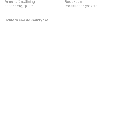
Annonsförsäljning
Redaktion
annonser@qx.se
redaktionen@qx.se
Hantera cookie-samtycke