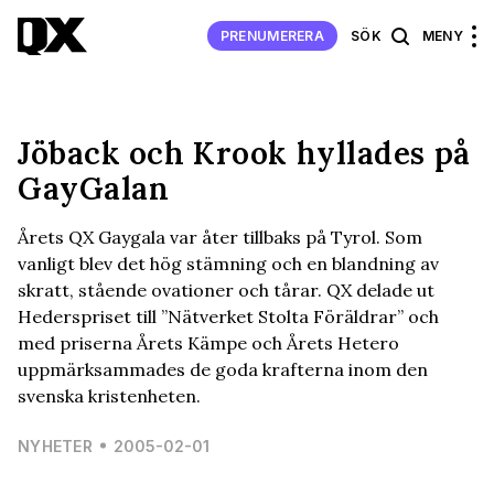
PRENUMERERA
SÖK
MENY
Jöback och Krook hyllades på
GayGalan
Årets QX Gaygala var åter tillbaks på Tyrol. Som
vanligt blev det hög stämning och en blandning av
skratt, stående ovationer och tårar. QX delade ut
Hederspriset till ”Nätverket Stolta Föräldrar” och
med priserna Årets Kämpe och Årets Hetero
uppmärksammades de goda krafterna inom den
svenska kristenheten.
NYHETER
2005-02-01