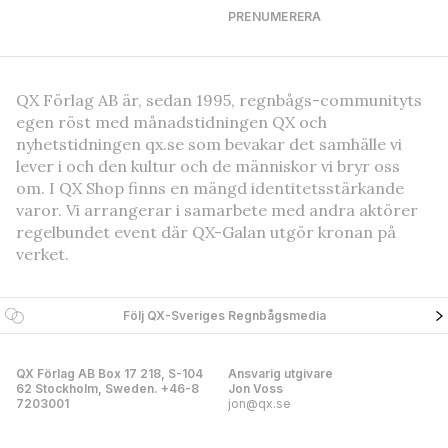
PRENUMERERA
QX Förlag AB är, sedan 1995, regnbågs-communityts
egen röst med månadstidningen QX och
nyhetstidningen qx.se som bevakar det samhälle vi
lever i och den kultur och de människor vi bryr oss
om. I QX Shop finns en mängd identitetsstärkande
varor. Vi arrangerar i samarbete med andra aktörer
regelbundet event där QX-Galan utgör kronan på
verket.
Följ QX-Sveriges Regnbågsmedia
QX Förlag AB Box 17 218, S-104
Ansvarig utgivare
62 Stockholm, Sweden. +46-8
Jon Voss
7203001
jon@qx.se