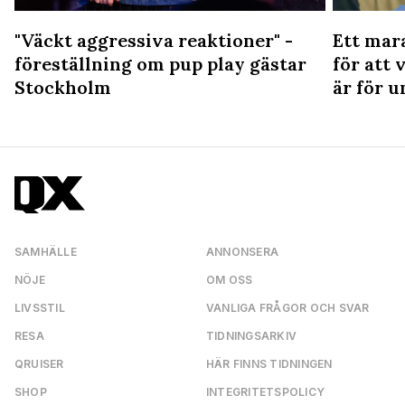
"Väckt aggressiva reaktioner" -
Ett mar
föreställning om pup play gästar
för att 
Stockholm
är för u
SAMHÄLLE
ANNONSERA
NÖJE
OM OSS
LIVSSTIL
VANLIGA FRÅGOR OCH SVAR
RESA
TIDNINGSARKIV
QRUISER
HÄR FINNS TIDNINGEN
SHOP
INTEGRITETSPOLICY