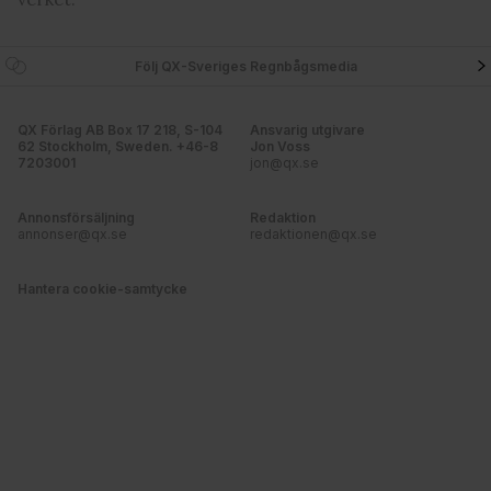
information som du har tillhandahållit eller som de har
samlat in när du har använt deras tjänster. Du godkänner
våra cookies vid fortsatt användande av vår webbplats.
Följ QX-Sveriges Regnbågsmedia
QX Förlag AB Box 17 218, S-104
Ansvarig utgivare
62 Stockholm, Sweden. +46-8
Jon Voss
7203001
jon@qx.se
Annonsförsäljning
Redaktion
annonser@qx.se
redaktionen@qx.se
Hantera cookie-samtycke