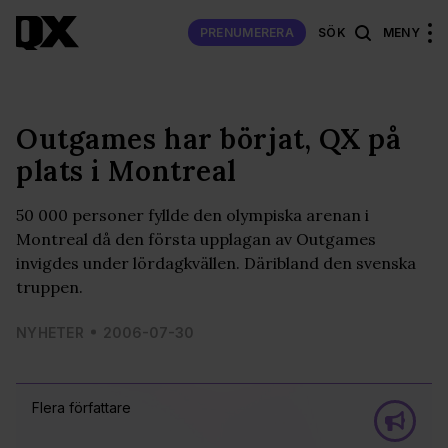
PRENUMERERA
SÖK
MENY
Outgames har börjat, QX på
plats i Montreal
50 000 personer fyllde den olympiska arenan i
Montreal då den första upplagan av Outgames
invigdes under lördagkvällen. Däribland den svenska
truppen.
NYHETER
2006-07-30
Flera författare