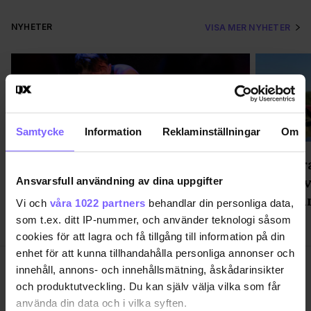
NYHETER
VISA MER NYHETER
Samtycke
Information
Reklaminställningar
Om
"Väckt aggressiva reaktioner" -
Ett mar
föreställning om pup play gästar
för att 
Ansvarsfull användning av dina uppgifter
Stockholm
är för u
Vi och
våra 1022 partners
behandlar din personliga data,
som t.ex. ditt IP-nummer, och använder teknologi såsom
cookies för att lagra och få tillgång till information på din
enhet för att kunna tillhandahålla personliga annonser och
innehåll, annons- och innehållsmätning, åskådarinsikter
och produktutveckling. Du kan själv välja vilka som får
använda din data och i vilka syften.