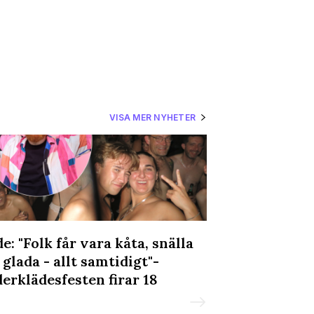
VISA MER NYHETER
e: "Folk får vara kåta, snälla
Loui Sand om
 glada - allt samtidigt"-
och sa: ”Jag ä
erklädesfesten firar 18