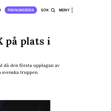
N
PRENUMERERA
SÖK
MENY
 på plats i
l då den första upplagan av
 svenska truppen.