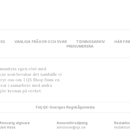
OSS
VANLIGA FRÅGOR OCH SVAR
TIDNINGSARKIV
HÄR FIN
PRENUMERERA
mmunityts egen röst med
.se som bevakar det samhälle vi
bryr oss om. I QX Shop finns en
erar i samarbete med andra
gör kronan på verket.
Följ QX-Sveriges Regnbågsmedia
Ansvarig utgivare
Annonsförsäljning
Redaktio
Jon Voss
annonser@qx.se
redaktio