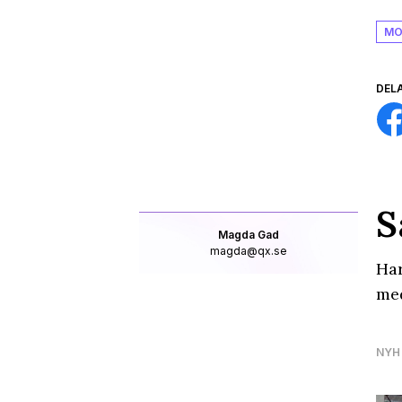
MO
DEL
S
Magda Gad
magda@qx.se
Har
med
NYH