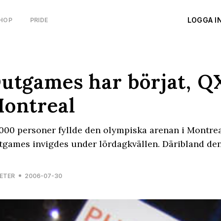
LOGGA I
HOP
PRIDE
utgames har börjat, QX
ontreal
000 personer fyllde den olympiska arenan i Montrea
games invigdes under lördagkvällen. Däribland den
ETER
2006-07-30