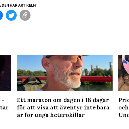
A DEN HÄR ARTIKELN
 -
Ett maraton om dagen i 18 dagar
Prid
tar
för att visa att äventyr inte bara
och
är för unga heterokillar
Und