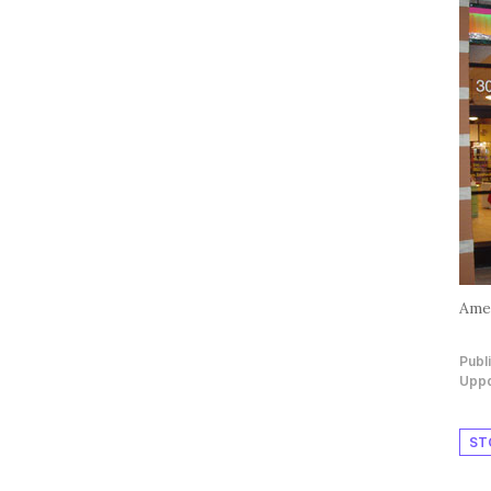
Amer
Publ
Uppd
ST