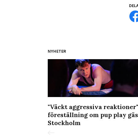
DEL
NYHETER
 sig" - över
"Väckt aggressiva reaktioner"
sräd mot
föreställning om pup play gäs
jdzjan
Stockholm