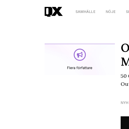
SAMHÄLLE
NÖJE
S
O
M
Flera författare
50 
Out
NYH