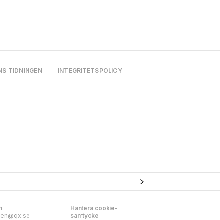
NS TIDNINGEN
INTEGRITETSPOLICY
n
Hantera cookie-
nen@qx.se
samtycke