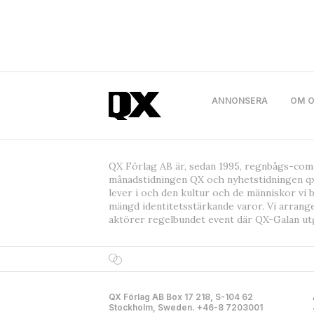
ANNONSERA
OM 
QX Förlag AB är, sedan 1995, regnbågs-co
månadstidningen QX och nyhetstidningen qx
lever i och den kultur och de människor vi 
mängd identitetsstärkande varor. Vi arrang
aktörer regelbundet event där QX-Galan ut
QX Förlag AB Box 17 218, S-104 62
Stockholm, Sweden. +46-8 7203001