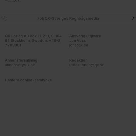
information som du har tillhandahållit eller som de har
samlat in när du har använt deras tjänster. Du godkänner
våra cookies vid fortsatt användande av vår webbplats.
Följ QX-Sveriges Regnbågsmedia
QX Förlag AB Box 17 218, S-104
Ansvarig utgivare
62 Stockholm, Sweden. +46-8
Jon Voss
7203001
jon@qx.se
Annonsförsäljning
Redaktion
annonser@qx.se
redaktionen@qx.se
Hantera cookie-samtycke