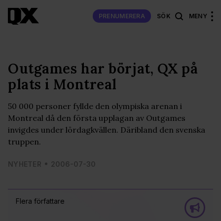
PRENUMERERA
SÖK
MENY
Outgames har börjat, QX på
plats i Montreal
50 000 personer fyllde den olympiska arenan i
Montreal då den första upplagan av Outgames
invigdes under lördagkvällen. Däribland den svenska
truppen.
NYHETER
2006-07-30
Flera författare