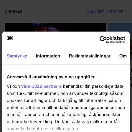
NYHETER
VISA MER NYHETER
Samtycke
Information
Reklaminställningar
Om
"Väckt aggressiva reaktioner" -
Ett mar
föreställning om pup play gästar
för att 
Ansvarsfull användning av dina uppgifter
Stockholm
är för u
Vi och
våra 1022 partners
behandlar din personliga data,
som t.ex. ditt IP-nummer, och använder teknologi såsom
cookies för att lagra och få tillgång till information på din
enhet för att kunna tillhandahålla personliga annonser och
innehåll, annons- och innehållsmätning, åskådarinsikter
och produktutveckling. Du kan själv välja vilka som får
använda din data och i vilka syften.