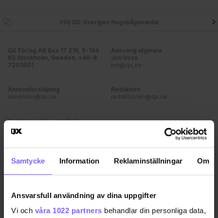
Följ QX-Sveriges Regnbågsmedia
QX Förlag AB Box 17 218, S-104
Ansvarig utgivare
62 Stockholm, Sweden. +46-8
Jon Voss
7203001
jon@qx.se
Annonsförsäljning
Redaktion
annonser@qx.se
redaktionen@qx.se
Hantera cookie-samtycke
Samtycke
Information
Reklaminställningar
Om
Ansvarsfull användning av dina uppgifter
Vi och
våra 1022 partners
behandlar din personliga data,