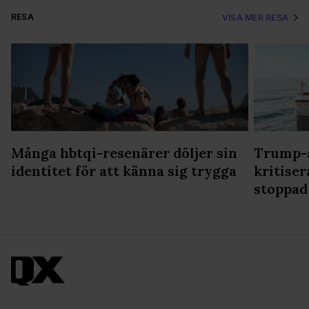
RESA
VISA MER RESA
Många hbtqi-resenärer döljer sin
Trump-a
identitet för att känna sig trygga
kritiser
stoppad