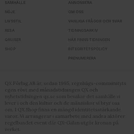
SAMHÄLLE
ANNONSERA
NÖJE
OM OSS
LIVSSTIL
VANLIGA FRÅGOR OCH SVAR
RESA
TIDNINGSARKIV
QRUISER
HÄR FINNS TIDNINGEN
SHOP
INTEGRITETSPOLICY
PRENUMERERA
QX Förlag AB är, sedan 1995, regnbågs-communityts
egen röst med månadstidningen QX och
nyhetstidningen qx.se som bevakar det samhälle vi
lever i och den kultur och de människor vi bryr oss
om. I QX Shop finns en mängd identitetsstärkande
varor. Vi arrangerar i samarbete med andra aktörer
regelbundet event där QX-Galan utgör kronan på
verket.