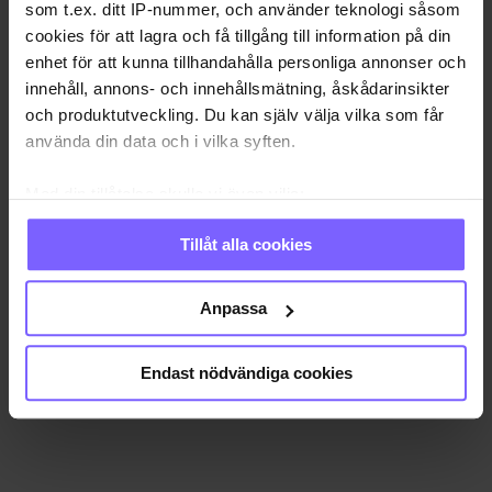
som t.ex. ditt IP-nummer, och använder teknologi såsom
cookies för att lagra och få tillgång till information på din
enhet för att kunna tillhandahålla personliga annonser och
innehåll, annons- och innehållsmätning, åskådarinsikter
och produktutveckling. Du kan själv välja vilka som får
använda din data och i vilka syften.
Med din tillåtelse skulle vi även vilja:
Samla in information om din geografiska plats
Tillåt alla cookies
som kan ha en noggrannhet på upp till flera meter
Identifiera din enhet genom att aktivt skanna den
för specifika kännetecken (fingeravtryck)
Anpassa
Ta reda på mer om hur dina personliga uppgifter
behandlas och ställ in dina preferenser i
detaljsektionen
.
Endast nödvändiga cookies
Du kan ändra eller dra tillbaka ditt samtycke när som
helst från cookie-förklaringen.
Vi använder enhetsidentifierare för att anpassa innehållet