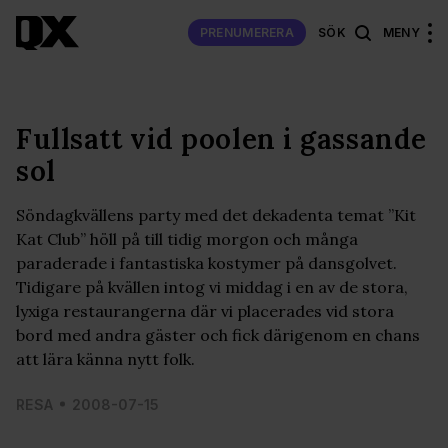
PRENUMERERA
SÖK
MENY
Fullsatt vid poolen i gassande
sol
Söndagkvällens party med det dekadenta temat ”Kit
Kat Club” höll på till tidig morgon och många
paraderade i fantastiska kostymer på dansgolvet.
Tidigare på kvällen intog vi middag i en av de stora,
lyxiga restaurangerna där vi placerades vid stora
bord med andra gäster och fick därigenom en chans
att lära känna nytt folk.
RESA
2008-07-15