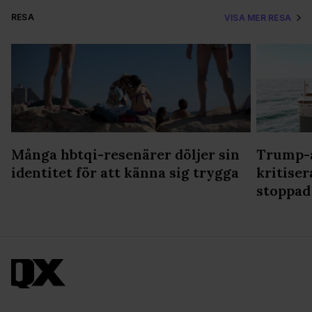
RESA
VISA MER RESA
Många hbtqi-resenärer döljer sin
Trump-a
identitet för att känna sig trygga
kritiser
stoppad