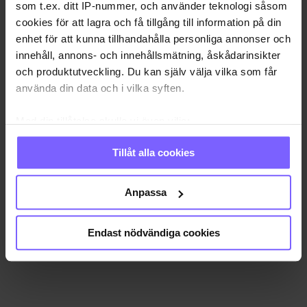
som t.ex. ditt IP-nummer, och använder teknologi såsom
cookies för att lagra och få tillgång till information på din
enhet för att kunna tillhandahålla personliga annonser och
innehåll, annons- och innehållsmätning, åskådarinsikter
och produktutveckling. Du kan själv välja vilka som får
använda din data och i vilka syften.
Med din tillåtelse skulle vi även vilja:
Samla in information om din geografiska plats
Tillåt alla cookies
som kan ha en noggrannhet på upp till flera meter
Identifiera din enhet genom att aktivt skanna den
för specifika kännetecken (fingeravtryck)
Anpassa
Ta reda på mer om hur dina personliga uppgifter
behandlas och ställ in dina preferenser i
detaljsektionen
.
Endast nödvändiga cookies
Du kan ändra eller dra tillbaka ditt samtycke när som
helst från cookie-förklaringen.
Vi använder enhetsidentifierare för att anpassa innehållet