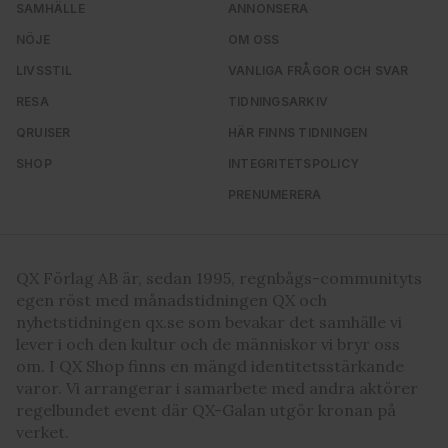
SAMHÄLLE
ANNONSERA
NÖJE
OM OSS
LIVSSTIL
VANLIGA FRÅGOR OCH SVAR
RESA
TIDNINGSARKIV
QRUISER
HÄR FINNS TIDNINGEN
SHOP
INTEGRITETSPOLICY
PRENUMERERA
QX Förlag AB är, sedan 1995, regnbågs-communityts
egen röst med månadstidningen QX och
nyhetstidningen qx.se som bevakar det samhälle vi
lever i och den kultur och de människor vi bryr oss
om. I QX Shop finns en mängd identitetsstärkande
varor. Vi arrangerar i samarbete med andra aktörer
regelbundet event där QX-Galan utgör kronan på
verket.