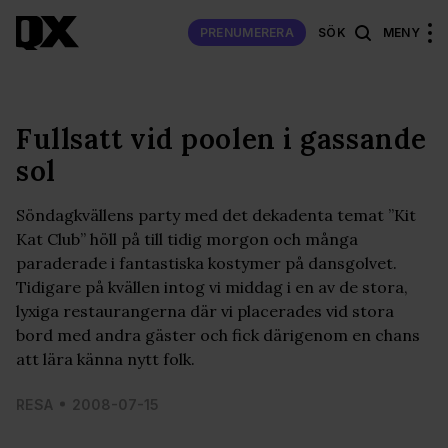
PRENUMERERA
SÖK
MENY
Fullsatt vid poolen i gassande
sol
Söndagkvällens party med det dekadenta temat ”Kit
Kat Club” höll på till tidig morgon och många
paraderade i fantastiska kostymer på dansgolvet.
Tidigare på kvällen intog vi middag i en av de stora,
lyxiga restaurangerna där vi placerades vid stora
bord med andra gäster och fick därigenom en chans
att lära känna nytt folk.
RESA
2008-07-15