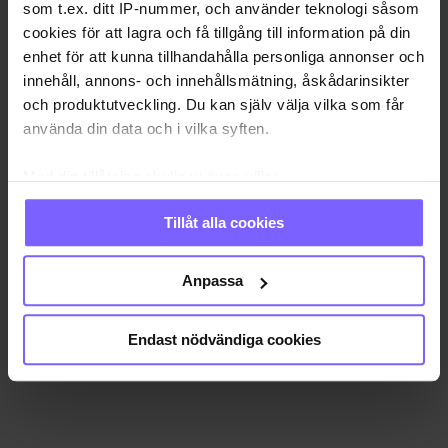
som t.ex. ditt IP-nummer, och använder teknologi såsom
cookies för att lagra och få tillgång till information på din
enhet för att kunna tillhandahålla personliga annonser och
innehåll, annons- och innehållsmätning, åskådarinsikter
och produktutveckling. Du kan själv välja vilka som får
använda din data och i vilka syften.
Med din tillåtelse skulle vi även vilja:
Samla in information om din geografiska plats
Tillåt alla cookies
som kan ha en noggrannhet på upp till flera meter
Identifiera din enhet genom att aktivt skanna den
för specifika kännetecken (fingeravtryck)
Anpassa
Ta reda på mer om hur dina personliga uppgifter
behandlas och ställ in dina preferenser i
detaljsektionen
.
Endast nödvändiga cookies
Du kan ändra eller dra tillbaka ditt samtycke när som
helst från cookie-förklaringen.
Vi använder enhetsidentifierare för att anpassa innehållet