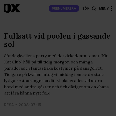
PRENUMERERA
SÖK
MENY
Fullsatt vid poolen i gassande
sol
Söndagkvällens party med det dekadenta temat ”Kit
Kat Club” höll på till tidig morgon och många
paraderade i fantastiska kostymer på dansgolvet.
Tidigare på kvällen intog vi middag i en av de stora,
lyxiga restaurangerna där vi placerades vid stora
bord med andra gäster och fick därigenom en chans
att lära känna nytt folk.
RESA
2008-07-15