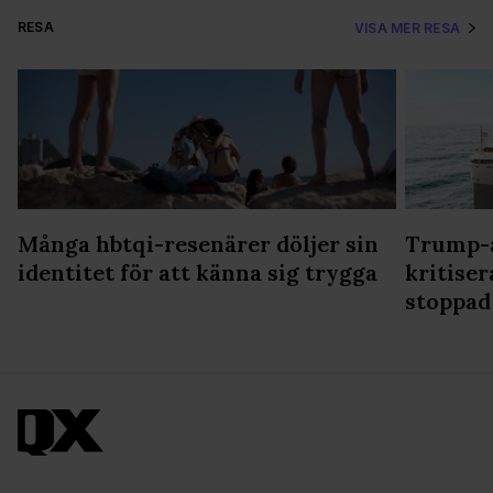
RESA
VISA MER RESA
Många hbtqi-resenärer döljer sin
Trump-a
identitet för att känna sig trygga
kritiser
stoppad