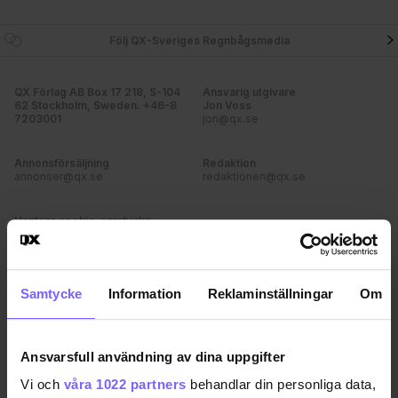
Följ QX-Sveriges Regnbågsmedia
QX Förlag AB Box 17 218, S-104
Ansvarig utgivare
62 Stockholm, Sweden. +46-8
Jon Voss
7203001
jon@qx.se
Annonsförsäljning
Redaktion
annonser@qx.se
redaktionen@qx.se
Hantera cookie-samtycke
Samtycke
Information
Reklaminställningar
Om
Ansvarsfull användning av dina uppgifter
Vi och
våra 1022 partners
behandlar din personliga data,