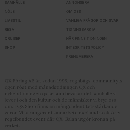
SAMHÄLLE
ANNONSERA
NÖJE
OM OSS
LIVSSTIL
VANLIGA FRÅGOR OCH SVAR
RESA
TIDNINGSARKIV
QRUISER
HÄR FINNS TIDNINGEN
SHOP
INTEGRITETSPOLICY
PRENUMERERA
QX Förlag AB är, sedan 1995, regnbågs-communityts
egen röst med månadstidningen QX och
nyhetstidningen qx.se som bevakar det samhälle vi
lever i och den kultur och de människor vi bryr oss
om. I QX Shop finns en mängd identitetsstärkande
varor. Vi arrangerar i samarbete med andra aktörer
regelbundet event där QX-Galan utgör kronan på
verket.