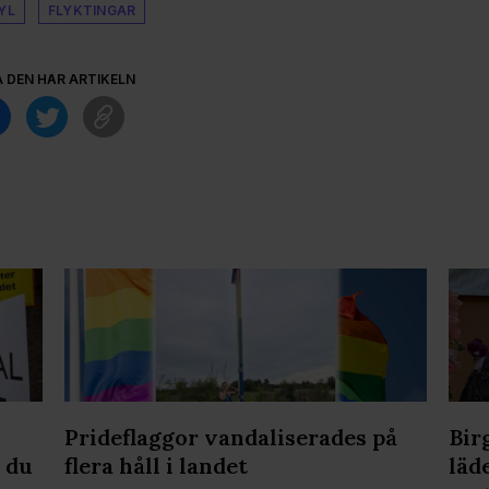
YL
FLYKTINGAR
A DEN HÄR ARTIKELN
Prideflaggor vandaliserades på
Bir
 du
flera håll i landet
läd