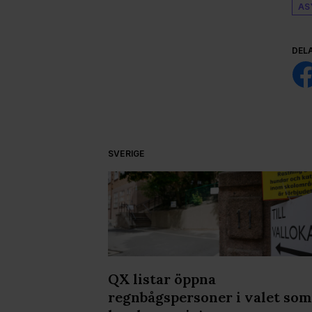
AS
DEL
SVERIGE
joner på vård
QX listar öppna
 med hiv
regnbågspersoner i valet som