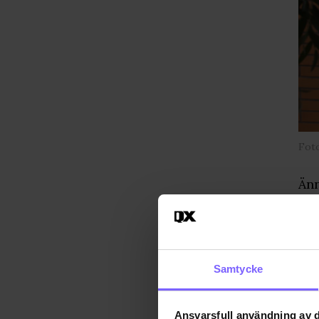
Fot
Änn
P3 
hom
– M
kri
Samtycke
hän
ber
Ansvarsfull användning av d