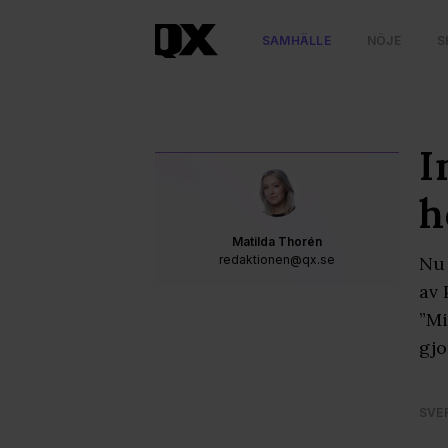
SAMHÄLLE
NÖJE
S
I
h
Matilda Thorén
redaktionen@qx.se
Nu 
av 
”Mi
gjo
SVE