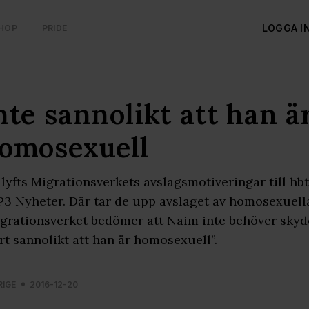
LOGGA I
HOP
PRIDE
nte sannolikt att han ä
omosexuell
lyfts Migrationsverkets avslagsmotiveringar till hbt
P3 Nyheter. Där tar de upp avslaget av homosexuel
grationsverket bedömer att Naim inte behöver skyd
rt sannolikt att han är homosexuell”.
RIGE
2016-12-20