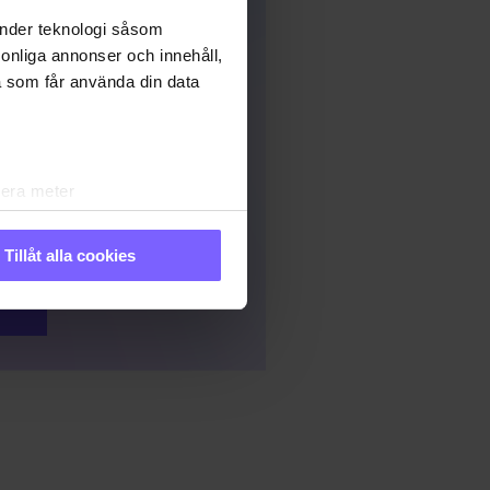
änder teknologi såsom
rsonliga annonser och innehåll,
a som får använda din data
lera meter
ryck)
ljsektionen
. Du kan ändra
Tillåt alla cookies
andahålla funktioner för
n information från din enhet
 tur kombinera informationen
 deras tjänster. Du