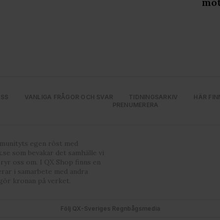
mot
OSS
VANLIGA FRÅGOR OCH SVAR
TIDNINGSARKIV
HÄR FIN
PRENUMERERA
mmunityts egen röst med
.se som bevakar det samhälle vi
bryr oss om. I QX Shop finns en
erar i samarbete med andra
gör kronan på verket.
Följ QX-Sveriges Regnbågsmedia