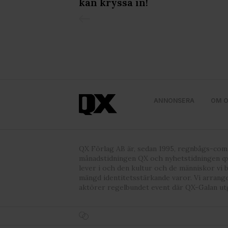
kan kryssa in!
ANNONSERA
OM 
QX Förlag AB är, sedan 1995, regnbågs-co
månadstidningen QX och nyhetstidningen qx
lever i och den kultur och de människor vi 
mängd identitetsstärkande varor. Vi arrang
aktörer regelbundet event där QX-Galan ut