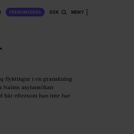
N
PRENUMERERA
SÖK
MENY
r
q-flyktingar i en granskning
la Naims asylansökan
d här eftersom han inte har