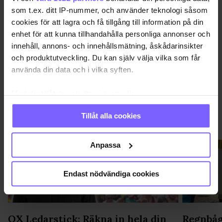
STOCKHOLM PRIDE 2025
som t.ex. ditt IP-nummer, och använder teknologi såsom
cookies för att lagra och få tillgång till information på din
DELA DEN HÄR ARTIKELN
enhet för att kunna tillhandahålla personliga annonser och
innehåll, annons- och innehållsmätning, åskådarinsikter
och produktutveckling. Du kan själv välja vilka som får
använda din data och i vilka syften.
Med din tillåtelse skulle vi även vilja:
Samla in information om din geografiska plats
Tillåt alla cookies
som kan ha en noggrannhet på upp till flera meter
SAMHÄLLE
VISA MER SAMHÄLLE
Identifiera din enhet genom att aktivt skanna den
för specifika kännetecken (fingeravtryck)
Anpassa
Ta reda på mer om hur dina personliga uppgifter
behandlas och ställ in dina preferenser i
detaljsektionen
.
Endast nödvändiga cookies
Du kan ändra eller dra tillbaka ditt samtycke när som
helst från cookie-förklaringen.
Vi använder enhetsidentifierare för att anpassa innehållet
QX Ledarstick: Räkna in hela din
Regnbåg