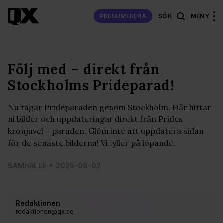
PRENUMERERA
SÖK
MENY
Följ med – direkt från
Stockholms Prideparad!
Nu tågar Prideparaden genom Stockholm. Här hittar
ni bilder och uppdateringar direkt från Prides
kronjuvel – paraden. Glöm inte att uppdatera sidan
för de senaste bilderna! Vi fyller på löpande.
SAMHÄLLE
2025-08-02
Redaktionen
redaktionen@qx.se