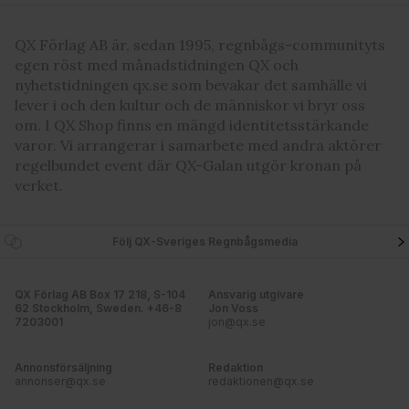
QX Förlag AB är, sedan 1995, regnbågs-communityts
egen röst med månadstidningen QX och
nyhetstidningen qx.se som bevakar det samhälle vi
lever i och den kultur och de människor vi bryr oss
om. I QX Shop finns en mängd identitetsstärkande
varor. Vi arrangerar i samarbete med andra aktörer
regelbundet event där QX-Galan utgör kronan på
verket.
Följ QX-Sveriges Regnbågsmedia
QX Förlag AB Box 17 218, S-104
Ansvarig utgivare
62 Stockholm, Sweden. +46-8
Jon Voss
7203001
jon@qx.se
Annonsförsäljning
Redaktion
annonser@qx.se
redaktionen@qx.se