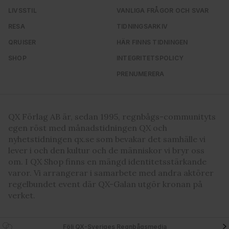
LIVSSTIL
VANLIGA FRÅGOR OCH SVAR
RESA
TIDNINGSARKIV
QRUISER
HÄR FINNS TIDNINGEN
SHOP
INTEGRITETSPOLICY
PRENUMERERA
QX Förlag AB är, sedan 1995, regnbågs-communityts
egen röst med månadstidningen QX och
nyhetstidningen qx.se som bevakar det samhälle vi
lever i och den kultur och de människor vi bryr oss
om. I QX Shop finns en mängd identitetsstärkande
varor. Vi arrangerar i samarbete med andra aktörer
regelbundet event där QX-Galan utgör kronan på
verket.
Följ QX-Sveriges Regnbågsmedia