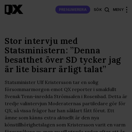
PRENUMERERA
SÖK
MENY
Stor intervju med
Statsministern: ”Denna
besatthet över SD tycker jag
är lite bisarr ärligt talat”
Statsminister Ulf Kristersson tar en solig
försommarmorgon emot QX reporter i smakfullt
Svensk Tenn-inredda Strömsalen i Rosenbad. Detta är
tredje valintervjun Moderaternas partiledare gör för
QX, så vissa frågor har han såklart fått förut. Ett
ämne som känns extra aktuellt är den nya
könstillhörighetslagen som Kristersson varit en varm
förespråkare av, men nu vill utreda redan efter ett år.