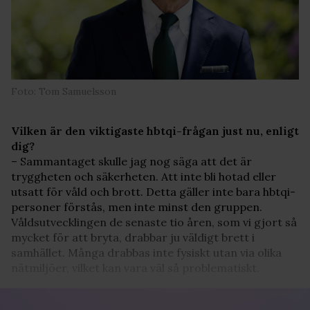
Foto: Tom Samuelsson
Vilken är den viktigaste hbtqi-frågan just nu, enligt
dig?
– Sammantaget skulle jag nog säga att det är
tryggheten och säkerheten. Att inte bli hotad eller
utsatt för våld och brott. Detta gäller inte bara hbtqi-
personer förstås, men inte minst den gruppen.
Våldsutvecklingen de senaste tio åren, som vi gjort så
mycket för att bryta, drabbar ju väldigt brett i
samhället. Många drabbas inte fysiskt utan via olika
nätmiljöer, vilket kan vara väl så problematiskt.