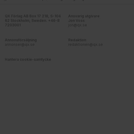
QX Förlag AB Box 17 218, S-104
Ansvarig utgivare
62 Stockholm, Sweden. +46-8
Jon Voss
7203001
jon@qx.se
Annonsförsäljning
Redaktion
annonser@qx.se
redaktionen@qx.se
Hantera cookie-samtycke