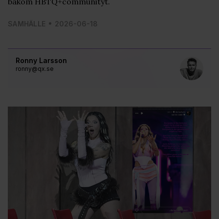
bakom HBTQ+communityt.
SAMHÄLLE
2026-06-18
Ronny Larsson
ronny@qx.se