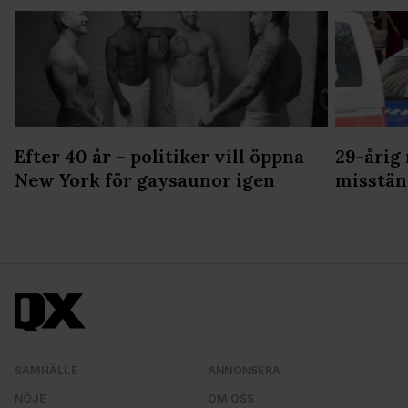
Efter 40 år – politiker vill öppna
29-årig
New York för gaysaunor igen
misstän
SAMHÄLLE
ANNONSERA
NÖJE
OM OSS