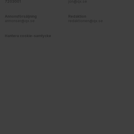
7203001
jon@qx.se
Annonsförsäljning
Redaktion
annonser@qx.se
redaktionen@qx.se
Hantera cookie-samtycke