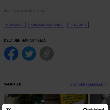
Publicerad 2018-06-04
HOMOFOBI
KARLSKRONA PRIDE
PRIDE 2018
DELA DEN HÄR ARTIKELN
SAMHÄLLE
VISA MER SAMHÄLLE