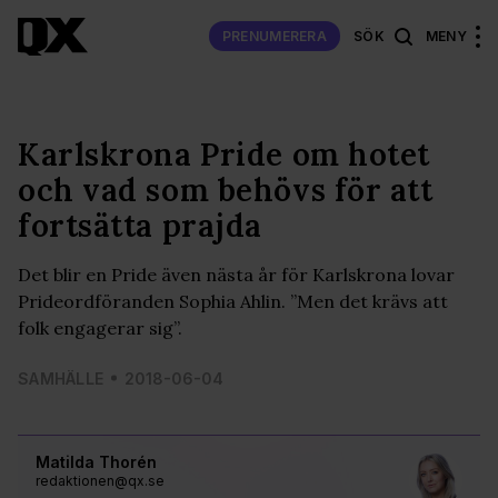
PRENUMERERA
SÖK
MENY
Karlskrona Pride om hotet
och vad som behövs för att
fortsätta prajda
Det blir en Pride även nästa år för Karlskrona lovar
Prideordföranden Sophia Ahlin. ”Men det krävs att
folk engagerar sig”.
SAMHÄLLE
2018-06-04
Matilda Thorén
redaktionen@qx.se