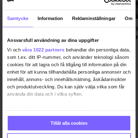
Samtycke
Information
Reklaminställningar
Om
QX listar öppna regnbågspersoner
Efter 40
i valet som du kan kryssa in!
New Yor
Ansvarsfull användning av dina uppgifter
Vi och
våra 1022 partners
behandlar din personliga data,
som t.ex. ditt IP-nummer, och använder teknologi såsom
cookies för att lagra och få tillgång till information på din
enhet för att kunna tillhandahålla personliga annonser och
innehåll, annons- och innehållsmätning, åskådarinsikter
och produktutveckling. Du kan själv välja vilka som får
använda din data och i vilka syften.
SAMHÄLLE
ANNONSERA
Med din tillåtelse skulle vi även vilja:
NÖJE
OM OSS
Samla in information om din geografiska plats
LIVSSTIL
VANLIGA FRÅGOR OCH SVAR
Tillåt alla cookies
som kan ha en noggrannhet på upp till flera meter
RESA
TIDNINGSARKIV
Identifiera din enhet genom att aktivt skanna den