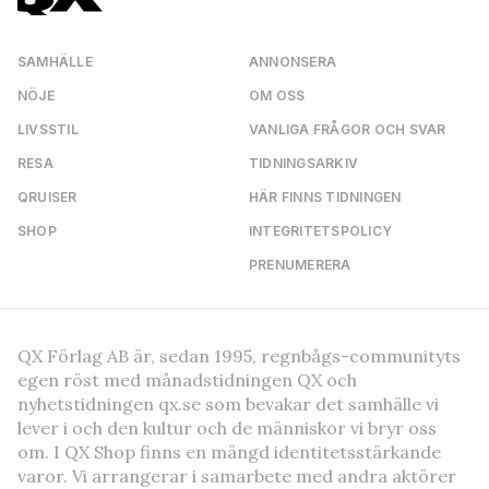
SAMHÄLLE
ANNONSERA
NÖJE
OM OSS
LIVSSTIL
VANLIGA FRÅGOR OCH SVAR
RESA
TIDNINGSARKIV
QRUISER
HÄR FINNS TIDNINGEN
SHOP
INTEGRITETSPOLICY
PRENUMERERA
QX Förlag AB är, sedan 1995, regnbågs-communityts
egen röst med månadstidningen QX och
nyhetstidningen qx.se som bevakar det samhälle vi
lever i och den kultur och de människor vi bryr oss
om. I QX Shop finns en mängd identitetsstärkande
varor. Vi arrangerar i samarbete med andra aktörer