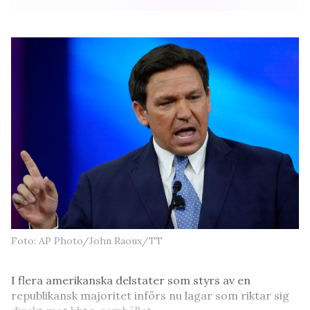
Foto: AP Photo/John Raoux/TT
I flera amerikanska delstater som styrs av en
republikansk majoritet införs nu lagar som riktar sig