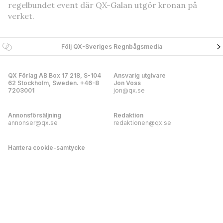
regelbundet event där QX-Galan utgör kronan på
verket.
Följ QX-Sveriges Regnbågsmedia
QX Förlag AB Box 17 218, S-104
Ansvarig utgivare
62 Stockholm, Sweden. +46-8
Jon Voss
7203001
jon@qx.se
Annonsförsäljning
Redaktion
annonser@qx.se
redaktionen@qx.se
Hantera cookie-samtycke