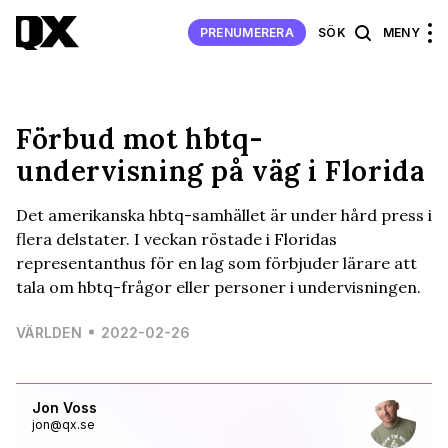
PRENUMERERA
SÖK
MENY
Förbud mot hbtq-
undervisning på väg i Florida
Det amerikanska hbtq-samhället är under hård press i
flera delstater. I veckan röstade i Floridas
representanthus för en lag som förbjuder lärare att
tala om hbtq-frågor eller personer i undervisningen.
VÄRLDEN
2022-02-26
Jon Voss
jon@qx.se