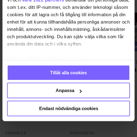
VÄRLDEN
VISA MER VÄRLDEN
som t.ex. ditt IP-nummer, och använder teknologi såsom
cookies för att lagra och få tillgång till information på din
enhet för att kunna tillhandahålla personliga annonser och
innehåll, annons- och innehållsmätning, åskådarinsikter
och produktutveckling. Du kan själv välja vilka som får
använda din data och i vilka syften.
Med din tillåtelse skulle vi även vilja:
Efter 40 år – politiker vill öppna
29-årig
Samla in information om din geografiska plats
New York för gaysaunor igen
misstän
Tillåt alla cookies
som kan ha en noggrannhet på upp till flera meter
Identifiera din enhet genom att aktivt skanna den
för specifika kännetecken (fingeravtryck)
Anpassa
Ta reda på mer om hur dina personliga uppgifter
behandlas och ställ in dina preferenser i
detaljsektionen
.
Endast nödvändiga cookies
Du kan ändra eller dra tillbaka ditt samtycke när som
helst från cookie-förklaringen.
SAMHÄLLE
ANNONSERA
Vi använder enhetsidentifierare för att anpassa innehållet