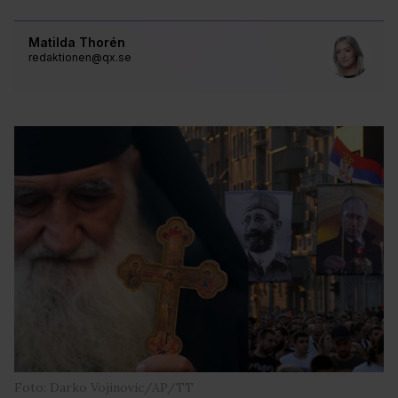
Matilda Thorén
redaktionen@qx.se
Foto: Darko Vojinovic/AP/TT