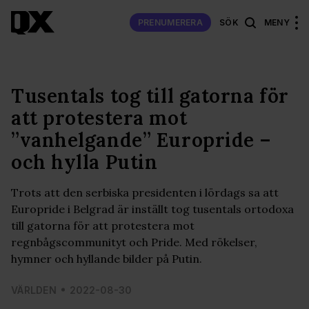
PRENUMERERA
SÖK
MENY
Tusentals tog till gatorna för
att protestera mot
”vanhelgande” Europride –
och hylla Putin
Trots att den serbiska presidenten i lördags sa att
Europride i Belgrad är inställt tog tusentals ortodoxa
till gatorna för att protestera mot
regnbågscommunityt och Pride. Med rökelser,
hymner och hyllande bilder på Putin.
VÄRLDEN
2022-08-30