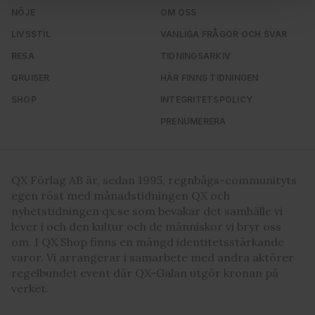
och annonserna till användarna, tillhandahålla funktioner
NÖJE
OM OSS
för sociala medier och analysera vår trafik. Vi
LIVSSTIL
VANLIGA FRÅGOR OCH SVAR
vidarebefordrar även sådana identifierare och annan
RESA
TIDNINGSARKIV
information från din enhet till de sociala medier och
annons- och analysföretag som vi samarbetar med.
QRUISER
HÄR FINNS TIDNINGEN
Dessa kan i sin tur kombinera informationen med annan
SHOP
INTEGRITETSPOLICY
information som du har tillhandahållit eller som de har
PRENUMERERA
samlat in när du har använt deras tjänster. Du godkänner
våra cookies vid fortsatt användande av vår webbplats.
QX Förlag AB är, sedan 1995, regnbågs-communityts
egen röst med månadstidningen QX och
nyhetstidningen qx.se som bevakar det samhälle vi
lever i och den kultur och de människor vi bryr oss
om. I QX Shop finns en mängd identitetsstärkande
varor. Vi arrangerar i samarbete med andra aktörer
regelbundet event där QX-Galan utgör kronan på
verket.