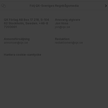
Följ QX-Sveriges Regnbågsmedia
QX Förlag AB Box 17 218, S-104
Ansvarig utgivare
62 Stockholm, Sweden. +46-8
Jon Voss
7203001
jon@qx.se
Annonsförsäljning
Redaktion
annonser@qx.se
redaktionen@qx.se
Hantera cookie-samtycke