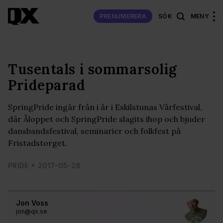
PRENUMERERA
SÖK
MENY
Tusentals i sommarsolig
Prideparad
SpringPride ingår från i år i Eskilstunas Vårfestival,
där Åloppet och SpringPride slagits ihop och bjuder
dansbandsfestival, seminarier och folkfest på
Fristadstorget.
PRIDE
2017-05-28
Jon Voss
jon@qx.se