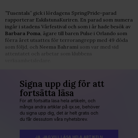
”Tusentals” gick i lördagens SpringPride-parad
rapporterar EskilstunaKuriren. En parad som numera
ingår i stadens Vårfestival och som i år hade besök av
Barbara Poma
, ägare till baren Pulse i Orlando som
förra året utsattes för terrorangrepp med 49 döda
som följd, och
Neema Bahrami
som var med vid
attentatet och arbetar som klubbens
verksamhetsledare.
Signa upp dig för att
fortsätta läsa
För att fortsätta läsa hela artikeln, och
många andra artiklar på qx.se, behöver
du signa upp dig, det är helt gratis och
du får dessutom våra nyhetsbrev.
JA, JAG VILL LÄSA HELA ARTIKELN