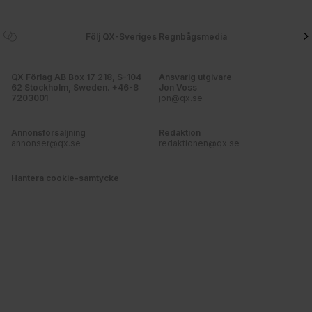
våra cookies vid fortsatt användande av vår webbplats.
Följ QX-Sveriges Regnbågsmedia
QX Förlag AB Box 17 218, S-104
Ansvarig utgivare
62 Stockholm, Sweden. +46-8
Jon Voss
7203001
jon@qx.se
Annonsförsäljning
Redaktion
annonser@qx.se
redaktionen@qx.se
Hantera cookie-samtycke