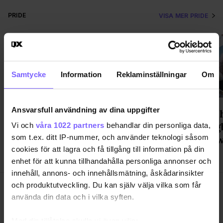
PRIDE
VISA MER PRIDE
Samtycke
Information
Reklaminställningar
Om
Ansvarsfull användning av dina uppgifter
WorldPride avslutas med parad,
"Möter 
popfest och upprop för
Helsing
Vi och
våra 1022 partners
behandlar din personliga data,
som t.ex. ditt IP-nummer, och använder teknologi såsom
demokratin
med Siw
cookies för att lagra och få tillgång till information på din
enhet för att kunna tillhandahålla personliga annonser och
innehåll, annons- och innehållsmätning, åskådarinsikter
och produktutveckling. Du kan själv välja vilka som får
använda din data och i vilka syften.
Med din tillåtelse skulle vi även vilja: