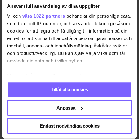
Ansvarsfull användning av dina uppgifter
SAMHÄLLE
ANNONSERA
Vi och
våra 1022 partners
behandlar din personliga data,
NÖJE
OM OSS
som t.ex. ditt IP-nummer, och använder teknologi såsom
LIVSSTIL
VANLIGA FRÅGOR OCH SVAR
cookies för att lagra och få tillgång till information på din
enhet för att kunna tillhandahålla personliga annonser och
RESA
TIDNINGSARKIV
innehåll, annons- och innehållsmätning, åskådarinsikter
QRUISER
HÄR FINNS TIDNINGEN
och produktutveckling. Du kan själv välja vilka som får
SHOP
INTEGRITETSPOLICY
använda din data och i vilka syften.
PRENUMERERA
Med din tillåtelse skulle vi även vilja:
Samla in information om din geografiska plats
Tillåt alla cookies
som kan ha en noggrannhet på upp till flera meter
QX Förlag AB är, sedan 1995, regnbågs-communityts
Identifiera din enhet genom att aktivt skanna den
egen röst med månadstidningen QX och
för specifika kännetecken (fingeravtryck)
nyhetstidningen qx.se som bevakar det samhälle vi
Anpassa
lever i och den kultur och de människor vi bryr oss
Ta reda på mer om hur dina personliga uppgifter
om. I QX Shop finns en mängd identitetsstärkande
behandlas och ställ in dina preferenser i
detaljsektionen
.
Endast nödvändiga cookies
varor. Vi arrangerar i samarbete med andra aktörer
Du kan ändra eller dra tillbaka ditt samtycke när som
regelbundet event där QX-Galan utgör kronan på
helst från cookie-förklaringen.