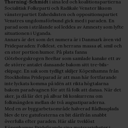
Thorning-Schmidt
i sina led och koalitionspartierna
Socialitisk Folkeparti och Radikale Venster liksom
vänsterpartiet Enhedslisten och oppositionspartiet
Venstres ungdomsförbund gick med i paraden. En
parad som i strålande sol leddes av Amnesty som lyfte
situationen i Uganda.
Annars är det som det numera är i Danmark även vid
Prideparaden: Folkfest, en herrans massa øl, smil och
en stor portion humor. På plats fanns
Göteborgskrogen BeeBar som samlade kanske ett av
de större antalet dansande bakom sitt tre-bils-
ekipage. En sak som tydligt skiljer Köpenhamns från
Stockholms Prideparad är att man här fortfarande
inte lyckats komma på idén att rikta högtalarna
bakom paradvagnen för att få folk att dansa. När det
sker, ja då lär det på allvar bli konkurrens om
folkmängden mellan de två augustiparaderna.
Med en av byggarbetsområde halverad Rådhusplads
blev de tre gatufesterna en bit därifrån snabbt
överfulla efter paraden. Här slår tveklöst
Köpenhamns Pridefirande sina motsvarigheter i