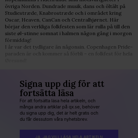
övriga Norden. Dundrade musik, dans och öltält på
Studiestræde, Knabrostræde och i området kring
Oscar, Heaven, CanCan och Centralhjørnet. Här
börjar den verkliga folkfesten som lär rulla på till den
siste øl-stinne somnat i halmen någon gång i morgon
förmiddag!
I år var det tydligare än någonsin. Copenhagen Pride-
paraden är och kommer så förbli – en folkfest för hela
Øresund!
Signa upp dig för att
fortsätta läsa
För att fortsätta läsa hela artikeln, och
många andra artiklar på qx.se, behöver
du signa upp dig, det är helt gratis och
du får dessutom våra nyhetsbrev.
JA, JAG VILL LÄSA HELA ARTIKELN