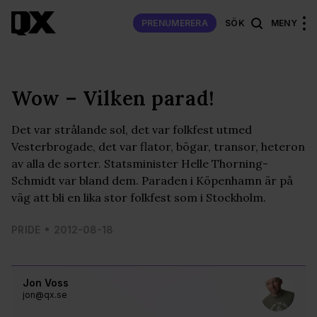
PRENUMERERA
SÖK
MENY
Wow – Vilken parad!
Det var strålande sol, det var folkfest utmed
Vesterbrogade, det var flator, bögar, transor, heteron
av alla de sorter. Statsminister Helle Thorning-
Schmidt var bland dem. Paraden i Köpenhamn är på
väg att bli en lika stor folkfest som i Stockholm.
PRIDE
2012-08-18
Jon Voss
jon@qx.se