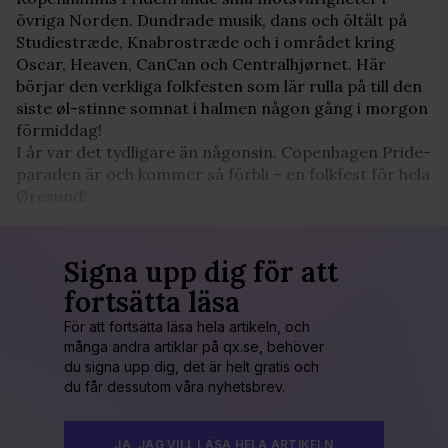
övriga Norden. Dundrade musik, dans och öltält på
Studiestræde, Knabrostræde och i området kring
Oscar, Heaven, CanCan och Centralhjørnet. Här
börjar den verkliga folkfesten som lär rulla på till den
siste øl-stinne somnat i halmen någon gång i morgon
förmiddag!
I år var det tydligare än någonsin. Copenhagen Pride-
paraden är och kommer så förbli – en folkfest för hela
Øresund!
Signa upp dig för att
fortsätta läsa
För att fortsätta läsa hela artikeln, och
många andra artiklar på qx.se, behöver
du signa upp dig, det är helt gratis och
du får dessutom våra nyhetsbrev.
JA, JAG VILL LÄSA HELA ARTIKELN