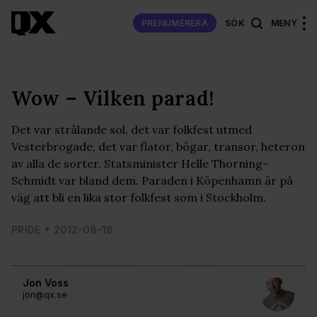
PRENUMERERA
SÖK
MENY
Wow – Vilken parad!
Det var strålande sol, det var folkfest utmed
Vesterbrogade, det var flator, bögar, transor, heteron
av alla de sorter. Statsminister Helle Thorning-
Schmidt var bland dem. Paraden i Köpenhamn är på
väg att bli en lika stor folkfest som i Stockholm.
PRIDE
2012-08-18
Jon Voss
jon@qx.se