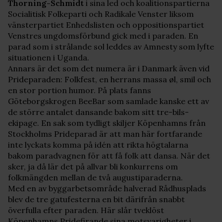
Thorning-Schmidt
i sina led och koalitionspartierna
Socialitisk Folkeparti och Radikale Venster liksom
vänsterpartiet Enhedslisten och oppositionspartiet
Venstres ungdomsförbund gick med i paraden. En
parad som i strålande sol leddes av Amnesty som lyfte
situationen i Uganda.
Annars är det som det numera är i Danmark även vid
Prideparaden: Folkfest, en herrans massa øl, smil och
en stor portion humor. På plats fanns
Göteborgskrogen BeeBar som samlade kanske ett av
de större antalet dansande bakom sitt tre-bils-
ekipage. En sak som tydligt skiljer Köpenhamns från
Stockholms Prideparad är att man här fortfarande
inte lyckats komma på idén att rikta högtalarna
bakom paradvagnen för att få folk att dansa. När det
sker, ja då lär det på allvar bli konkurrens om
folkmängden mellan de två augustiparaderna.
Med en av byggarbetsområde halverad Rådhusplads
blev de tre gatufesterna en bit därifrån snabbt
överfulla efter paraden. Här slår tveklöst
Köpenhamns Pridefirande sina motsvarigheter i