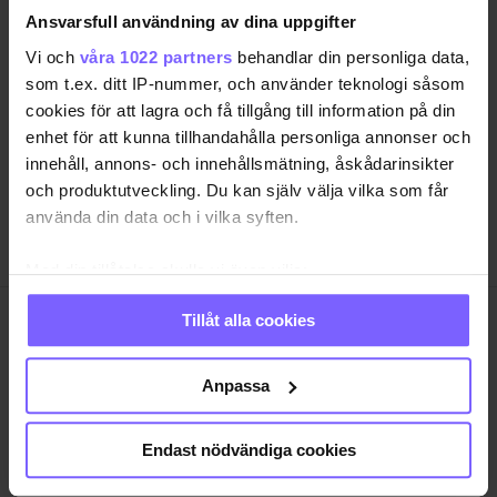
Ansvarsfull användning av dina uppgifter
SAMHÄLLE
ANNONSERA
Vi och
våra 1022 partners
behandlar din personliga data,
NÖJE
OM OSS
som t.ex. ditt IP-nummer, och använder teknologi såsom
LIVSSTIL
VANLIGA FRÅGOR OCH SVAR
cookies för att lagra och få tillgång till information på din
enhet för att kunna tillhandahålla personliga annonser och
RESA
TIDNINGSARKIV
innehåll, annons- och innehållsmätning, åskådarinsikter
QRUISER
HÄR FINNS TIDNINGEN
och produktutveckling. Du kan själv välja vilka som får
SHOP
INTEGRITETSPOLICY
använda din data och i vilka syften.
PRENUMERERA
Med din tillåtelse skulle vi även vilja:
Samla in information om din geografiska plats
Tillåt alla cookies
som kan ha en noggrannhet på upp till flera meter
QX Förlag AB är, sedan 1995, regnbågs-communityts
Identifiera din enhet genom att aktivt skanna den
egen röst med månadstidningen QX och
för specifika kännetecken (fingeravtryck)
nyhetstidningen qx.se som bevakar det samhälle vi
Anpassa
lever i och den kultur och de människor vi bryr oss
Ta reda på mer om hur dina personliga uppgifter
om. I QX Shop finns en mängd identitetsstärkande
behandlas och ställ in dina preferenser i
detaljsektionen
.
Endast nödvändiga cookies
varor. Vi arrangerar i samarbete med andra aktörer
Du kan ändra eller dra tillbaka ditt samtycke när som
regelbundet event där QX-Galan utgör kronan på
helst från cookie-förklaringen.