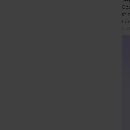
Cen
sti
I å
för