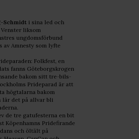
g-Schmidt
i sina led och
e Venster liksom
Venstres ungdomsförbund
es av Amnesty som lyfte
ideparaden: Folkfest, en
plats fanns Göteborgskrogen
nsande bakom sitt tre-bils-
tockholms Prideparad är att
kta högtalarna bakom
 lär det på allvar bli
aderna.
 de tre gatufesterna en bit
löst Köpenhamns Pridefirande
dans och öltält på
r, Heaven, CanCan och