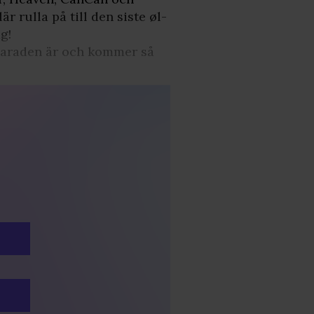
r rulla på till den siste øl-
g!
-paraden är och kommer så