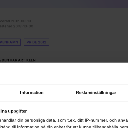
icerad 2012-08-18
aterad 2018-10-30
PENHAMN
PRIDE 2012
A DEN HÄR ARTIKELN
Information
Reklaminställningar
ina uppgifter
handlar din personliga data, som t.ex. ditt IP-nummer, och anv
illgång till information på din enhet för att kunna tillhandahålla pe