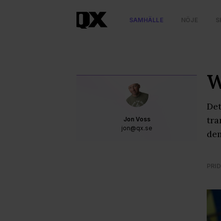
SAMHÄLLE
NÖJE
S
W
Det
tra
Jon Voss
jon@qx.se
dem
PRID