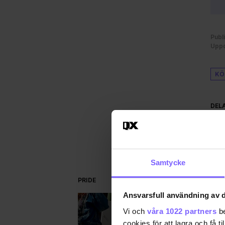
Publ
Uppd
KÖ
DEL
Samtycke
PRIDE
Ansvarsfull användning av d
Vi och
våra 1022 partners
be
cookies för att lagra och få t