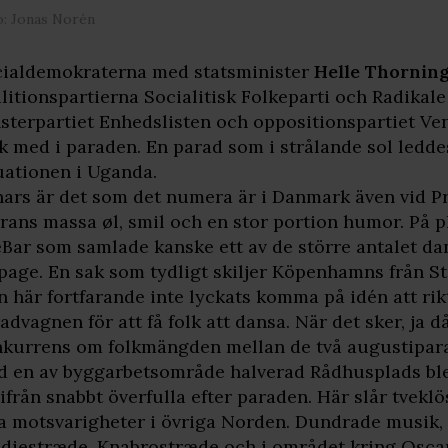
o: Jonas Norén
ialdemokraterna med statsminister
Helle Thornin
litionspartierna Socialitisk Folkeparti och Radikal
sterpartiet Enhedslisten och oppositionspartiet 
k med i paraden. En parad som i strålande sol ledd
uationen i Uganda.
ars är det som det numera är i Danmark även vid Pr
rans massa øl, smil och en stor portion humor. På 
Bar som samlade kanske ett av de större antalet da
page. En sak som tydligt skiljer Köpenhamns från S
 här fortfarande inte lyckats komma på idén att ri
advagnen för att få folk att dansa. När det sker, ja då
kurrens om folkmängden mellan de två augustipar
 en av byggarbetsområde halverad Rådhusplads blev
ifrån snabbt överfulla efter paraden. Här slår tvek
a motsvarigheter i övriga Norden. Dundrade musik, 
diestræde, Knabrostræde och i området kring Osca