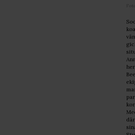
Fot
Soc
koa
vän
gic
sit
Ann
her
Bee
eki
man
par
kon
Med
där
sin
Stu