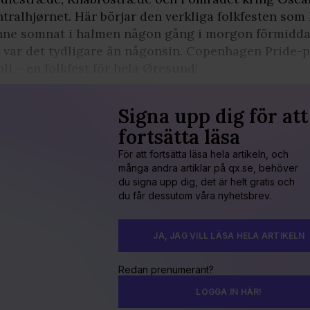
tralhjørnet. Här börjar den verkliga folkfesten som lä
nne somnat i halmen någon gång i morgon förmidda
r var det tydligare än någonsin. Copenhagen Pride
bli – en folkfest för hela Øresund!
Signa upp dig för att
fortsätta läsa
För att fortsätta läsa hela artikeln, och
många andra artiklar på qx.se, behöver
du signa upp dig, det är helt gratis och
du får dessutom våra nyhetsbrev.
JA, JAG VILL LÄSA HELA ARTIKELN
Redan prenumerant?
LOGGA IN HÄR!