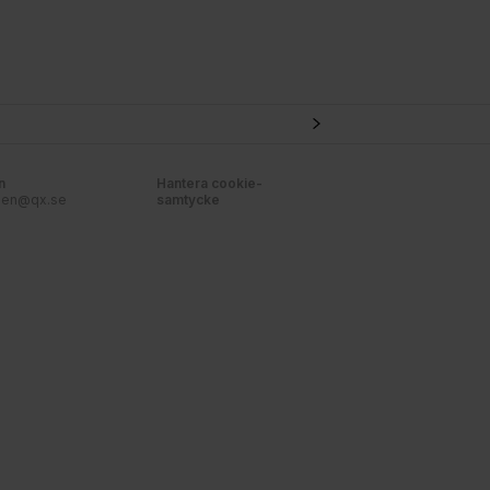
n
Hantera cookie-
nen@qx.se
samtycke