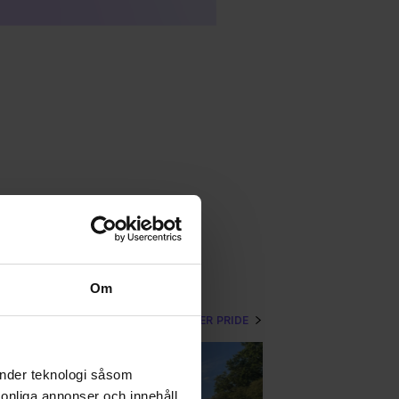
Om
VISA MER PRIDE
änder teknologi såsom
rsonliga annonser och innehåll,