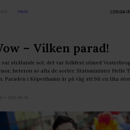
LOGGA I
HOP
PRIDE
ow – Vilken parad!
 var strålande sol, det var folkfest utmed Vesterbroga
nsor, heteron av alla de sorter. Statsminister Hell
. Paraden i Köpenhamn är på väg att bli en lika sto
E
2012-08-18