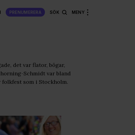
N
PRENUMERERA
SÖK
MENY
de, det var flator, bögar,
e Thorning-Schmidt var bland
r folkfest som i Stockholm.