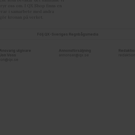
bryr oss om. I QX Shop finns en
erar i samarbete med andra
gör kronan på verket.
Följ QX-Sveriges Regnbågsmedia
Ansvarig utgivare
Annonsförsäljning
Redaktio
Jon Voss
annonser@qx.se
redaktio
jon@qx.se