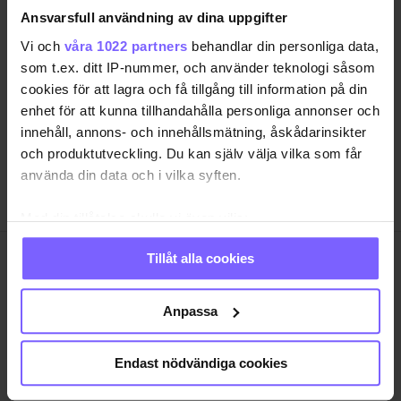
Ansvarsfull användning av dina uppgifter
SAMHÄLLE
ANNONSERA
Vi och
våra 1022 partners
behandlar din personliga data,
NÖJE
OM OSS
som t.ex. ditt IP-nummer, och använder teknologi såsom
LIVSSTIL
VANLIGA FRÅGOR OCH SVAR
cookies för att lagra och få tillgång till information på din
enhet för att kunna tillhandahålla personliga annonser och
RESA
TIDNINGSARKIV
innehåll, annons- och innehållsmätning, åskådarinsikter
QRUISER
HÄR FINNS TIDNINGEN
och produktutveckling. Du kan själv välja vilka som får
SHOP
INTEGRITETSPOLICY
använda din data och i vilka syften.
PRENUMERERA
Med din tillåtelse skulle vi även vilja:
Samla in information om din geografiska plats
Tillåt alla cookies
som kan ha en noggrannhet på upp till flera meter
QX Förlag AB är, sedan 1995, regnbågs-communityts
Identifiera din enhet genom att aktivt skanna den
egen röst med månadstidningen QX och
för specifika kännetecken (fingeravtryck)
nyhetstidningen qx.se som bevakar det samhälle vi
Anpassa
lever i och den kultur och de människor vi bryr oss
Ta reda på mer om hur dina personliga uppgifter
om. I QX Shop finns en mängd identitetsstärkande
behandlas och ställ in dina preferenser i
detaljsektionen
.
Endast nödvändiga cookies
varor. Vi arrangerar i samarbete med andra aktörer
Du kan ändra eller dra tillbaka ditt samtycke när som
regelbundet event där QX-Galan utgör kronan på
helst från cookie-förklaringen.