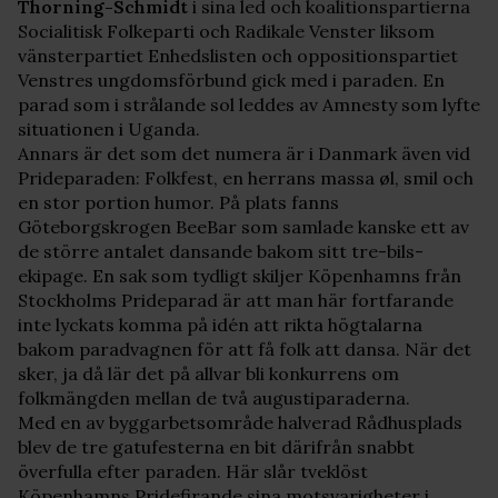
Thorning-Schmidt
i sina led och koalitionspartierna
Socialitisk Folkeparti och Radikale Venster liksom
vänsterpartiet Enhedslisten och oppositionspartiet
Venstres ungdomsförbund gick med i paraden. En
parad som i strålande sol leddes av Amnesty som lyfte
situationen i Uganda.
Annars är det som det numera är i Danmark även vid
Prideparaden: Folkfest, en herrans massa øl, smil och
en stor portion humor. På plats fanns
Göteborgskrogen BeeBar som samlade kanske ett av
de större antalet dansande bakom sitt tre-bils-
ekipage. En sak som tydligt skiljer Köpenhamns från
Stockholms Prideparad är att man här fortfarande
inte lyckats komma på idén att rikta högtalarna
bakom paradvagnen för att få folk att dansa. När det
sker, ja då lär det på allvar bli konkurrens om
folkmängden mellan de två augustiparaderna.
Med en av byggarbetsområde halverad Rådhusplads
blev de tre gatufesterna en bit därifrån snabbt
överfulla efter paraden. Här slår tveklöst
Köpenhamns Pridefirande sina motsvarigheter i