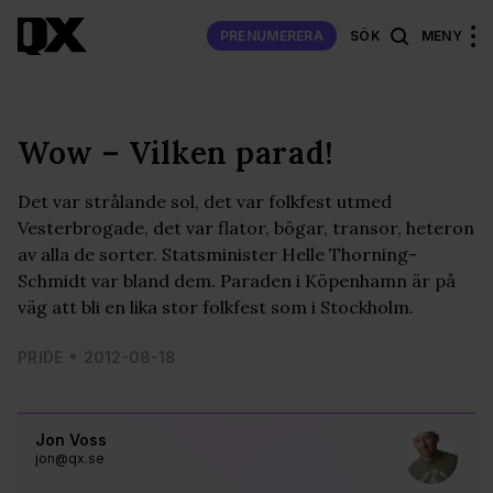
PRENUMERERA
SÖK
MENY
Wow – Vilken parad!
Det var strålande sol, det var folkfest utmed
Vesterbrogade, det var flator, bögar, transor, heteron
av alla de sorter. Statsminister Helle Thorning-
Schmidt var bland dem. Paraden i Köpenhamn är på
väg att bli en lika stor folkfest som i Stockholm.
PRIDE
2012-08-18
Jon Voss
jon@qx.se