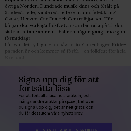
övriga Norden. Dundrade musik, dans och öltält på
Studiestræde, Knabrostræde och i området kring
Oscar, Heaven, CanCan och Centralhjørnet. Här
börjar den verkliga folkfesten som lär rulla på till den
siste øl-stinne somnat i halmen någon gång i morgon
förmiddag!
I år var det tydligare än någonsin. Copenhagen Pride-
paraden är och kommer så förbli – en folkfest för hela
Øresund!
Signa upp dig för att
fortsätta läsa
För att fortsätta läsa hela artikeln, och
många andra artiklar på qx.se, behöver
du signa upp dig, det är helt gratis och
du får dessutom våra nyhetsbrev.
JA, JAG VILL LÄSA HELA ARTIKELN