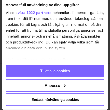
Ansvarsfull användning av dina uppgifter
SAMHÄLLE
ANNONSERA
Vi och
våra 1022 partners
behandlar din personliga data,
NÖJE
OM OSS
som t.ex. ditt IP-nummer, och använder teknologi såsom
LIVSSTIL
VANLIGA FRÅGOR OCH SVAR
cookies för att lagra och få tillgång till information på din
enhet för att kunna tillhandahålla personliga annonser och
RESA
TIDNINGSARKIV
innehåll, annons- och innehållsmätning, åskådarinsikter
QRUISER
HÄR FINNS TIDNINGEN
och produktutveckling. Du kan själv välja vilka som får
SHOP
INTEGRITETSPOLICY
använda din data och i vilka syften.
PRENUMERERA
Med din tillåtelse skulle vi även vilja:
Samla in information om din geografiska plats
Tillåt alla cookies
som kan ha en noggrannhet på upp till flera meter
QX Förlag AB är, sedan 1995, regnbågs-communityts
Identifiera din enhet genom att aktivt skanna den
egen röst med månadstidningen QX och
för specifika kännetecken (fingeravtryck)
nyhetstidningen qx.se som bevakar det samhälle vi
Anpassa
lever i och den kultur och de människor vi bryr oss
Ta reda på mer om hur dina personliga uppgifter
om. I QX Shop finns en mängd identitetsstärkande
behandlas och ställ in dina preferenser i
detaljsektionen
.
Endast nödvändiga cookies
varor. Vi arrangerar i samarbete med andra aktörer
Du kan ändra eller dra tillbaka ditt samtycke när som
regelbundet event där QX-Galan utgör kronan på
helst från cookie-förklaringen.