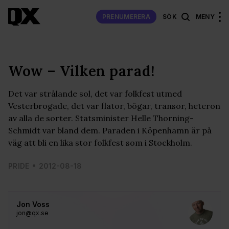
PRENUMERERA
SÖK
MENY
Wow – Vilken parad!
Det var strålande sol, det var folkfest utmed
Vesterbrogade, det var flator, bögar, transor, heteron
av alla de sorter. Statsminister Helle Thorning-
Schmidt var bland dem. Paraden i Köpenhamn är på
väg att bli en lika stor folkfest som i Stockholm.
PRIDE
2012-08-18
Jon Voss
jon@qx.se