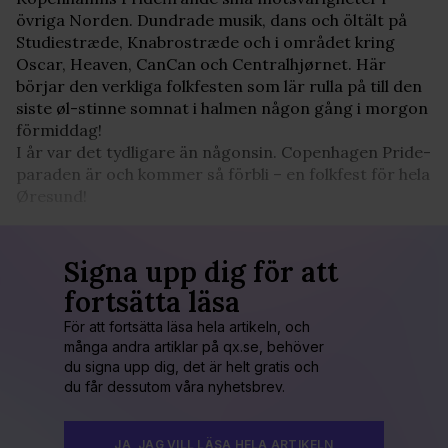
övriga Norden. Dundrade musik, dans och öltält på
Studiestræde, Knabrostræde och i området kring
Oscar, Heaven, CanCan och Centralhjørnet. Här
börjar den verkliga folkfesten som lär rulla på till den
siste øl-stinne somnat i halmen någon gång i morgon
förmiddag!
I år var det tydligare än någonsin. Copenhagen Pride-
paraden är och kommer så förbli – en folkfest för hela
Øresund!
Signa upp dig för att
fortsätta läsa
För att fortsätta läsa hela artikeln, och
många andra artiklar på qx.se, behöver
du signa upp dig, det är helt gratis och
du får dessutom våra nyhetsbrev.
JA, JAG VILL LÄSA HELA ARTIKELN