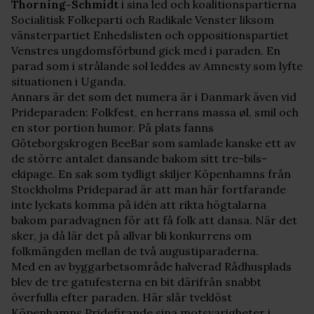
Thorning-Schmidt
i sina led och koalitionspartierna
Socialitisk Folkeparti och Radikale Venster liksom
vänsterpartiet Enhedslisten och oppositionspartiet
Venstres ungdomsförbund gick med i paraden. En
parad som i strålande sol leddes av Amnesty som lyfte
situationen i Uganda.
Annars är det som det numera är i Danmark även vid
Prideparaden: Folkfest, en herrans massa øl, smil och
en stor portion humor. På plats fanns
Göteborgskrogen BeeBar som samlade kanske ett av
de större antalet dansande bakom sitt tre-bils-
ekipage. En sak som tydligt skiljer Köpenhamns från
Stockholms Prideparad är att man här fortfarande
inte lyckats komma på idén att rikta högtalarna
bakom paradvagnen för att få folk att dansa. När det
sker, ja då lär det på allvar bli konkurrens om
folkmängden mellan de två augustiparaderna.
Med en av byggarbetsområde halverad Rådhusplads
blev de tre gatufesterna en bit därifrån snabbt
överfulla efter paraden. Här slår tveklöst
Köpenhamns Pridefirande sina motsvarigheter i