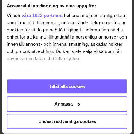
Ansvarsfull användning av dina uppgifter
SAMHÄLLE
ANNONSERA
Vi och
våra 1022 partners
behandlar din personliga data,
NÖJE
OM OSS
som t.ex. ditt IP-nummer, och använder teknologi såsom
LIVSSTIL
VANLIGA FRÅGOR OCH SVAR
cookies för att lagra och få tillgång till information på din
enhet för att kunna tillhandahålla personliga annonser och
RESA
TIDNINGSARKIV
innehåll, annons- och innehållsmätning, åskådarinsikter
QRUISER
HÄR FINNS TIDNINGEN
och produktutveckling. Du kan själv välja vilka som får
SHOP
INTEGRITETSPOLICY
använda din data och i vilka syften.
PRENUMERERA
Med din tillåtelse skulle vi även vilja:
Samla in information om din geografiska plats
Tillåt alla cookies
som kan ha en noggrannhet på upp till flera meter
QX Förlag AB är, sedan 1995, regnbågs-communityts
Identifiera din enhet genom att aktivt skanna den
egen röst med månadstidningen QX och
för specifika kännetecken (fingeravtryck)
nyhetstidningen qx.se som bevakar det samhälle vi
Anpassa
lever i och den kultur och de människor vi bryr oss
Ta reda på mer om hur dina personliga uppgifter
om. I QX Shop finns en mängd identitetsstärkande
behandlas och ställ in dina preferenser i
detaljsektionen
.
Endast nödvändiga cookies
varor. Vi arrangerar i samarbete med andra aktörer
Du kan ändra eller dra tillbaka ditt samtycke när som
regelbundet event där QX-Galan utgör kronan på
helst från cookie-förklaringen.