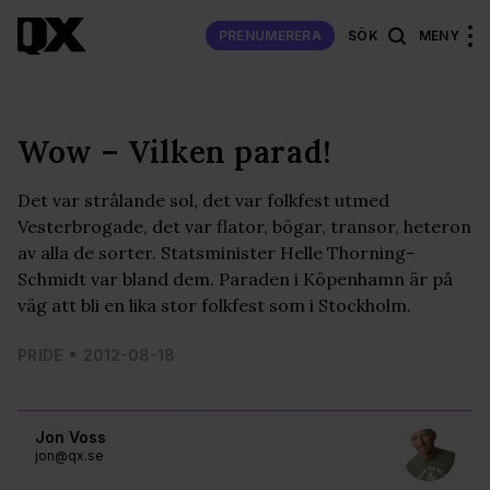
PRENUMERERA
SÖK
MENY
Wow – Vilken parad!
Det var strålande sol, det var folkfest utmed
Vesterbrogade, det var flator, bögar, transor, heteron
av alla de sorter. Statsminister Helle Thorning-
Schmidt var bland dem. Paraden i Köpenhamn är på
väg att bli en lika stor folkfest som i Stockholm.
PRIDE
2012-08-18
Jon Voss
jon@qx.se