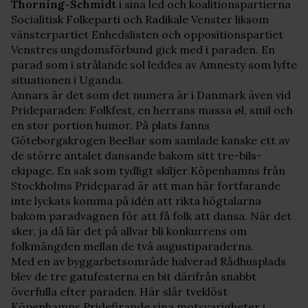
Thorning-Schmidt
i sina led och koalitionspartierna
Socialitisk Folkeparti och Radikale Venster liksom
vänsterpartiet Enhedslisten och oppositionspartiet
Venstres ungdomsförbund gick med i paraden. En
parad som i strålande sol leddes av Amnesty som lyfte
situationen i Uganda.
Annars är det som det numera är i Danmark även vid
Prideparaden: Folkfest, en herrans massa øl, smil och
en stor portion humor. På plats fanns
Göteborgskrogen BeeBar som samlade kanske ett av
de större antalet dansande bakom sitt tre-bils-
ekipage. En sak som tydligt skiljer Köpenhamns från
Stockholms Prideparad är att man här fortfarande
inte lyckats komma på idén att rikta högtalarna
bakom paradvagnen för att få folk att dansa. När det
sker, ja då lär det på allvar bli konkurrens om
folkmängden mellan de två augustiparaderna.
Med en av byggarbetsområde halverad Rådhusplads
blev de tre gatufesterna en bit därifrån snabbt
överfulla efter paraden. Här slår tveklöst
Köpenhamns Pridefirande sina motsvarigheter i