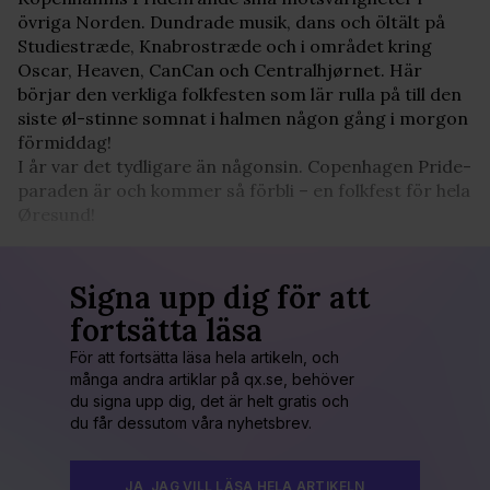
övriga Norden. Dundrade musik, dans och öltält på
Studiestræde, Knabrostræde och i området kring
Oscar, Heaven, CanCan och Centralhjørnet. Här
börjar den verkliga folkfesten som lär rulla på till den
siste øl-stinne somnat i halmen någon gång i morgon
förmiddag!
I år var det tydligare än någonsin. Copenhagen Pride-
paraden är och kommer så förbli – en folkfest för hela
Øresund!
Signa upp dig för att
fortsätta läsa
För att fortsätta läsa hela artikeln, och
många andra artiklar på qx.se, behöver
du signa upp dig, det är helt gratis och
du får dessutom våra nyhetsbrev.
JA, JAG VILL LÄSA HELA ARTIKELN