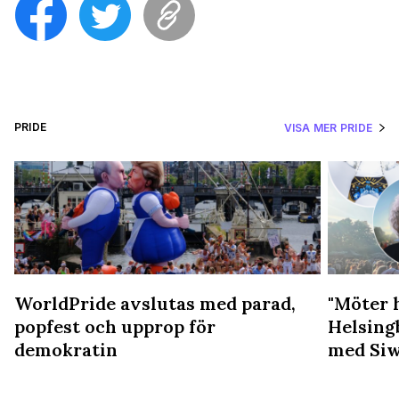
PRIDE
VISA MER PRIDE
WorldPride avslutas med parad,
"Möter 
popfest och upprop för
Helsing
demokratin
med Siw