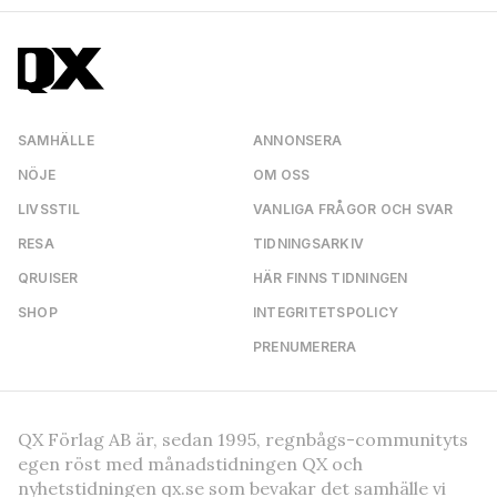
SAMHÄLLE
ANNONSERA
NÖJE
OM OSS
LIVSSTIL
VANLIGA FRÅGOR OCH SVAR
RESA
TIDNINGSARKIV
QRUISER
HÄR FINNS TIDNINGEN
SHOP
INTEGRITETSPOLICY
PRENUMERERA
QX Förlag AB är, sedan 1995, regnbågs-communityts
egen röst med månadstidningen QX och
nyhetstidningen qx.se som bevakar det samhälle vi