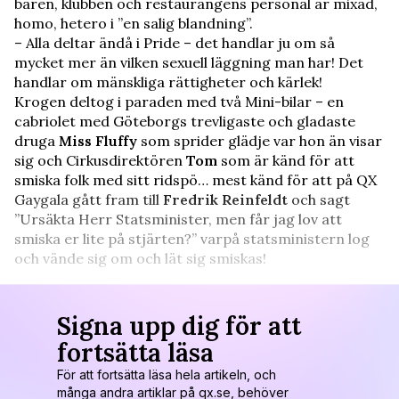
baren, klubben och restaurangens personal är mixad,
homo, hetero i ”en salig blandning”.
– Alla deltar ändå i Pride – det handlar ju om så
mycket mer än vilken sexuell läggning man har! Det
handlar om mänskliga rättigheter och kärlek!
Krogen deltog i paraden med två Mini-bilar – en
cabriolet med Göteborgs trevligaste och gladaste
druga
Miss Fluffy
som sprider glädje var hon än visar
sig och Cirkusdirektören
Tom
som är känd för att
smiska folk med sitt ridspö… mest känd för att på QX
Gaygala gått fram till
Fredrik Reinfeldt
och sagt
”Ursäkta Herr Statsminister, men får jag lov att
smiska er lite på stjärten?” varpå statsministern log
och vände sig om och lät sig smiskas!
Signa upp dig för att
fortsätta läsa
För att fortsätta läsa hela artikeln, och
många andra artiklar på qx.se, behöver