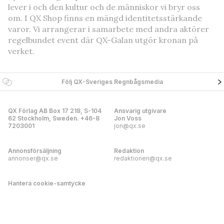
lever i och den kultur och de människor vi bryr oss
om. I QX Shop finns en mängd identitetsstärkande
varor. Vi arrangerar i samarbete med andra aktörer
regelbundet event där QX-Galan utgör kronan på
verket.
Följ QX-Sveriges Regnbågsmedia
QX Förlag AB Box 17 218, S-104
Ansvarig utgivare
62 Stockholm, Sweden. +46-8
Jon Voss
7203001
jon@qx.se
Annonsförsäljning
Redaktion
annonser@qx.se
redaktionen@qx.se
Hantera cookie-samtycke