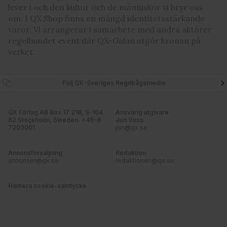
lever i och den kultur och de människor vi bryr oss
om. I QX Shop finns en mängd identitetsstärkande
varor. Vi arrangerar i samarbete med andra aktörer
regelbundet event där QX-Galan utgör kronan på
verket.
Följ QX-Sveriges Regnbågsmedia
QX Förlag AB Box 17 218, S-104
Ansvarig utgivare
62 Stockholm, Sweden. +46-8
Jon Voss
7203001
jon@qx.se
Annonsförsäljning
Redaktion
annonser@qx.se
redaktionen@qx.se
Hantera cookie-samtycke