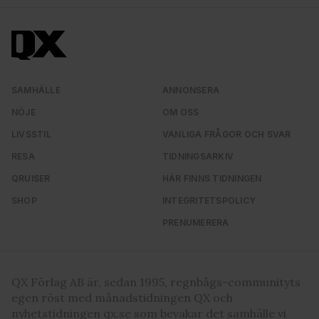
information från din enhet till de sociala medier och
annons- och analysföretag som vi samarbetar med.
Dessa kan i sin tur kombinera informationen med annan
information som du har tillhandahållit eller som de har
samlat in när du har använt deras tjänster. Du godkänner
våra cookies vid fortsatt användande av vår webbplats.
SAMHÄLLE
ANNONSERA
NÖJE
OM OSS
LIVSSTIL
VANLIGA FRÅGOR OCH SVAR
RESA
TIDNINGSARKIV
QRUISER
HÄR FINNS TIDNINGEN
SHOP
INTEGRITETSPOLICY
PRENUMERERA
QX Förlag AB är, sedan 1995, regnbågs-communityts
egen röst med månadstidningen QX och
nyhetstidningen qx.se som bevakar det samhälle vi