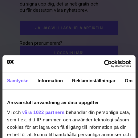
du signa upp dig, det är helt gratis och
du får dessutom våra nyhetsbrev.
JA, JAG VILL LÄSA HELA ARTIKELN
Redan prenumerant?
LOGGA IN HÄR!
Samtycke
Information
Reklaminställningar
Om
Publicerad 2012-08-22
Uppdaterad 2017-06-28
Ansvarsfull användning av dina uppgifter
BEEBAR
KÖPENHAMN
PRIDE 2012
Vi och
våra 1022 partners
behandlar din personliga data,
som t.ex. ditt IP-nummer, och använder teknologi såsom
DELA DEN HÄR ARTIKELN
cookies för att lagra och få tillgång till information på din
enhet för att kunna tillhandahålla personliga annonser och