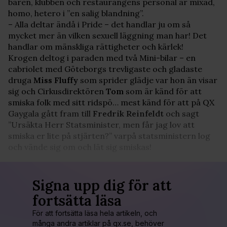
baren, klubben och restaurangens personal är mixad,
homo, hetero i ”en salig blandning”.
– Alla deltar ändå i Pride – det handlar ju om så
mycket mer än vilken sexuell läggning man har! Det
handlar om mänskliga rättigheter och kärlek!
Krogen deltog i paraden med två Mini-bilar – en
cabriolet med Göteborgs trevligaste och gladaste
druga
Miss Fluffy
som sprider glädje var hon än visar
sig och Cirkusdirektören
Tom
som är känd för att
smiska folk med sitt ridspö… mest känd för att på QX
Gaygala gått fram till
Fredrik Reinfeldt
och sagt
”Ursäkta Herr Statsminister, men får jag lov att
smiska er lite på stjärten?” varpå statsministern log
och vände sig om och lät sig smiskas!
Signa upp dig för att
fortsätta läsa
För att fortsätta läsa hela artikeln, och
många andra artiklar på qx.se, behöver