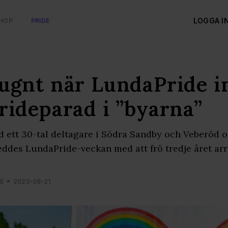
LOGGA I
HOP
PRIDE
ugnt när LundaPride i
rideparad i ”byarna”
 ett 30-tal deltagare i Södra Sandby och Veberöd o
eddes LundaPride-veckan med att frö tredje året arr
E
2023-08-21