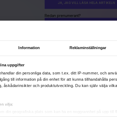
JA, JAG VILL LÄSA HELA ARTIKELN
Redan prenumerant?
LOGGA IN HÄR!
Information
Reklaminställningar
icerad 2023-08-21
aterad 2023-08-21
ina uppgifter
LBY
LUND
LUNDAPRIDE
PRIDE 2023
SÖDRA SANDBY
handlar din personliga data, som t.ex. ditt IP-nummer, och anv
illgång till information på din enhet för att kunna tillhandahålla pe
, åskådarinsikter och produktutveckling. Du kan själv välja vilk
A DEN HÄR ARTIKELN
n vilja:
om din geografiska plats som kan ha en noggrannhet på upp till f