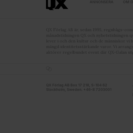
ANNONSERA
OM 
QX Förlag AB är, sedan 1995, regnbågs-co
månadstidningen QX och nyhetstidningen qx
lever i och den kultur och de människor vi 
mängd identitetsstärkande varor. Vi arrang
aktörer regelbundet event där QX-Galan ut
QX Förlag AB Box 17 218, S-104 62
Stockholm, Sweden. +46-8 7203001