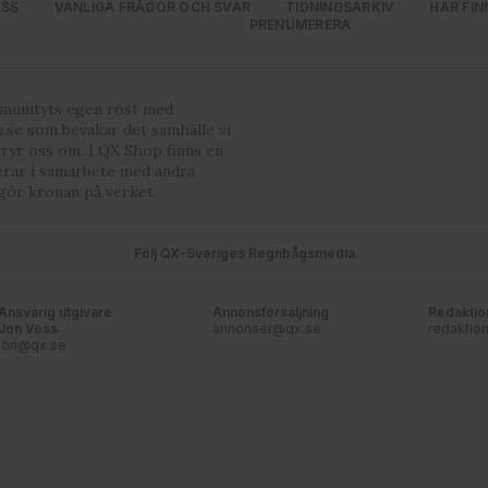
OSS
VANLIGA FRÅGOR OCH SVAR
TIDNINGSARKIV
HÄR FIN
PRENUMERERA
mmunityts egen röst med
.se som bevakar det samhälle vi
bryr oss om. I QX Shop finns en
erar i samarbete med andra
gör kronan på verket.
Följ QX-Sveriges Regnbågsmedia
Ansvarig utgivare
Annonsförsäljning
Redaktio
Jon Voss
annonser@qx.se
redaktio
jon@qx.se