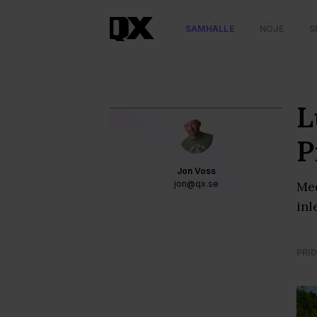
SAMHÄLLE
NÖJE
S
L
P
Jon Voss
jon@qx.se
Med
inl
PRID