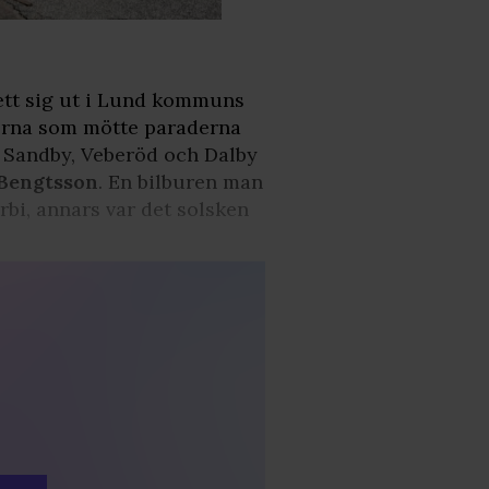
gett sig ut i Lund kommuns
onerna som mötte paraderna
ra Sandby, Veberöd och Dalby
Bengtsson
. En bilburen man
rbi, annars var det solsken