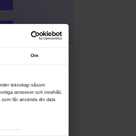
Om
VEBERÖD
änder teknologi såsom
rsonliga annonser och innehåll,
a som får använda din data
lera meter