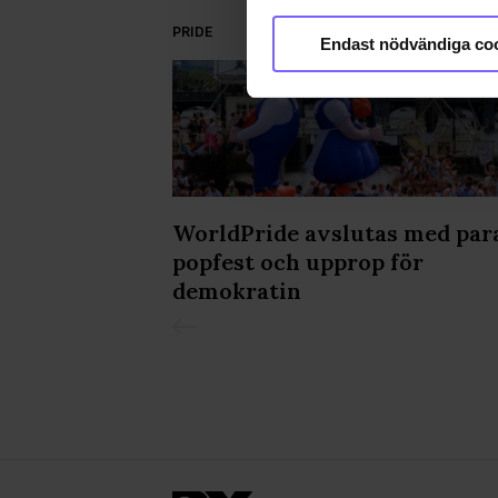
Identifiera din enhet 
PRIDE
Ta reda på mer om hur dina pe
Endast nödvändiga co
eller dra tillbaka ditt samtyc
Vi använder enhetsidentifierar
sociala medier och analysera 
till de sociala medier och a
med annan information som du 
godkänner våra cookies vid f
kvällen på
WorldPride avslutas med par
popfest och upprop för
demokratin