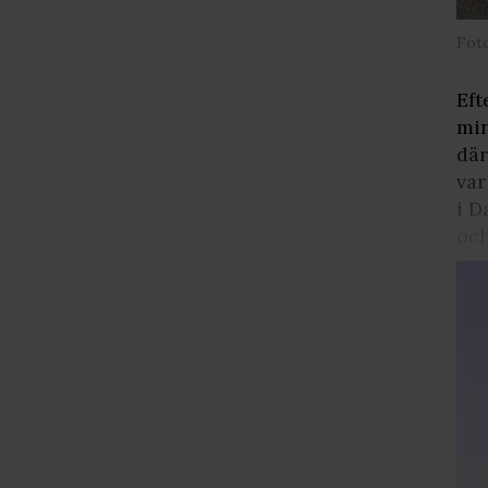
Foto
Eft
min
där
var
i D
och