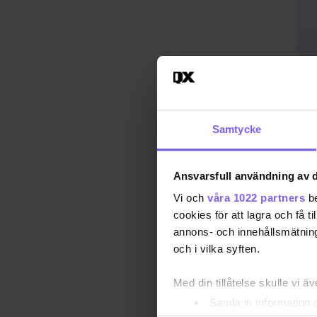
Samtycke
Publ
Uppd
Ansvarsfull användning av d
DA
Vi och
våra 1022 partners
be
cookies för att lagra och få t
annons- och innehållsmätning
DEL
och i vilka syften.
Med din tillåtelse skulle vi äve
Samla in information 