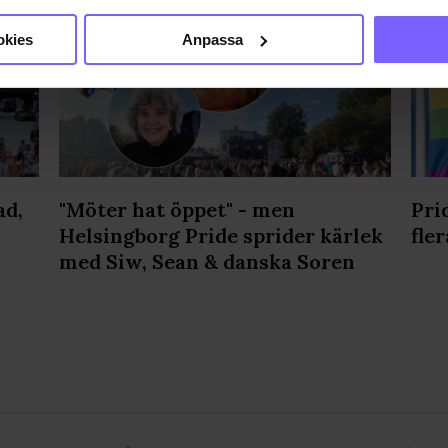
genom att aktivt skanna den för specifika kännetecken (fingeravt
rsonliga uppgifter behandlas och ställ in dina preferenser i
deta
okies
Anpassa
ke när som helst från cookie-förklaringen.
e för att anpassa innehållet och annonserna till användarna, tillh
vår trafik. Vi vidarebefordrar även sådana identifierare och anna
nnons- och analysföretag som vi samarbetar med. Dessa kan i sin
har tillhandahållit eller som de har samlat in när du har använt
ortsatt användande av vår webbplats.
ad,
"Möter hat öppet" - men
Pri
Helsingborg Pride sprider kärlek
fler
med Siw, Sean & danska Soren