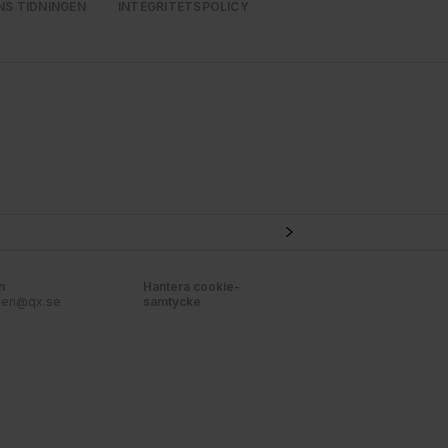
NS TIDNINGEN
INTEGRITETSPOLICY
n
Hantera cookie-
nen@qx.se
samtycke