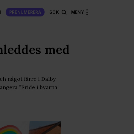
N
PRENUMERERA
SÖK
MENY
nleddes med
ch något färre i Dalby
angera ”Pride i byarna”