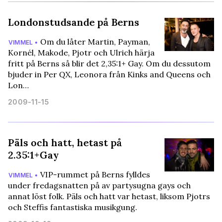
Londonstudsande på Berns
Om du låter Martin, Payman,
VIMMEL •
Kornél, Makode, Pjotr och Ulrich härja
fritt på Berns så blir det 2,35:1+ Gay. Om du dessutom
bjuder in Per QX, Leonora från Kinks and Queens och
Lon…
2009-11-15
Päls och hatt, hetast på
2.35:1+Gay
VIP-rummet på Berns fylldes
VIMMEL •
under fredagsnatten på av partysugna gays och
annat löst folk. Päls och hatt var hetast, liksom Pjotrs
och Steffis fantastiska musikgung.