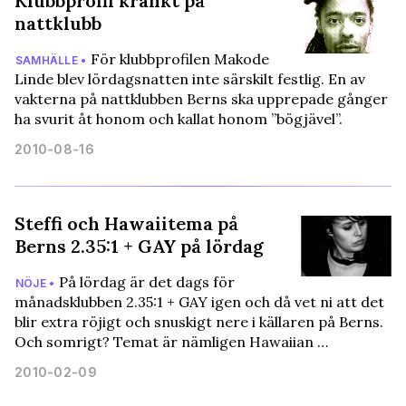
Klubbprofil kränkt på
nattklubb
För klubbprofilen Makode
SAMHÄLLE •
Linde blev lördagsnatten inte särskilt festlig. En av
vakterna på nattklubben Berns ska upprepade gånger
ha svurit åt honom och kallat honom ”bögjävel”.
2010-08-16
Steffi och Hawaiitema på
Berns 2.35:1 + GAY på lördag
På lördag är det dags för
NÖJE •
månadsklubben 2.35:1 + GAY igen och då vet ni att det
blir extra röjigt och snuskigt nere i källaren på Berns.
Och somrigt? Temat är nämligen Hawaiian …
2010-02-09