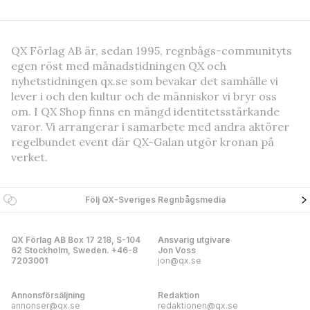
QX Förlag AB är, sedan 1995, regnbågs-communityts
egen röst med månadstidningen QX och
nyhetstidningen qx.se som bevakar det samhälle vi
lever i och den kultur och de människor vi bryr oss
om. I QX Shop finns en mängd identitetsstärkande
varor. Vi arrangerar i samarbete med andra aktörer
regelbundet event där QX-Galan utgör kronan på
verket.
Följ QX-Sveriges Regnbågsmedia
QX Förlag AB Box 17 218, S-104
Ansvarig utgivare
62 Stockholm, Sweden. +46-8
Jon Voss
7203001
jon@qx.se
Annonsförsäljning
Redaktion
annonser@qx.se
redaktionen@qx.se