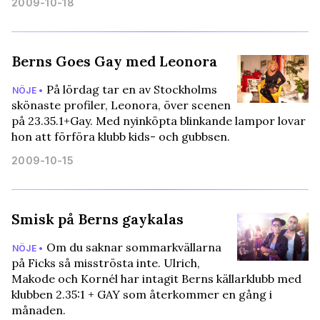
2009-10-18
Berns Goes Gay med Leonora
På lördag tar en av Stockholms
NÖJE •
skönaste profiler, Leonora, över scenen
på 23.35.1+Gay. Med nyinköpta blinkande lampor lovar
hon att förföra klubb kids- och gubbsen.
2009-10-15
Smisk på Berns gaykalas
Om du saknar sommarkvällarna
NÖJE •
på Ficks så misströsta inte. Ulrich,
Makode och Kornél har intagit Berns källarklubb med
klubben 2.35:1 + GAY som återkommer en gång i
månaden.