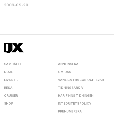
2009-09-20
SAMHÄLLE
ANNONSERA
NÖJE
OM OSS
LIVSSTIL
VANLIGA FRÅGOR OCH SVAR
RESA
TIDNINGSARKIV
QRUISER
HÄR FINNS TIDNINGEN
SHOP
INTEGRITETSPOLICY
PRENUMERERA