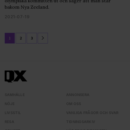
olympiska kommittén ut och säger att man står
bakom Nya Zeeland.
2021-07-19
1
2
3
SAMHÄLLE
ANNONSERA
NÖJE
OM OSS
LIVSSTIL
VANLIGA FRÅGOR OCH SVAR
RESA
TIDNINGSARKIV