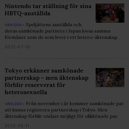
och annonserna till användarna, tillhandahålla funktioner
Nintendo tar ställning för sina
för sociala medier och analysera vår trafik. Vi
HBTQ-anställda
vidarebefordrar även sådana identifierare och annan
information från din enhet till de sociala medier och
Speljättens anställda och
VÄRLDEN •
annons- och analysföretag som vi samarbetar med.
deras samkönade partners i Japan lovas samma
Dessa kan i sin tur kombinera informationen med annan
förmåner som de som lever i ett hetero-äktenskap.
information som du har tillhandahållit eller som de har
2022-07-15
samlat in när du har använt deras tjänster. Du godkänner
våra cookies vid fortsatt användande av vår webbplats.
Tokyo erkänner samkönade
partnerskap – men äktenskap
förblir reserverat för
heterosexuella
Från november i år kommer samkönade par
VÄRLDEN •
att kunna registrera partnerskap i Tokyo. Men
äktenskap förblir endast möjligt för olikkönade par.
2022-05-11