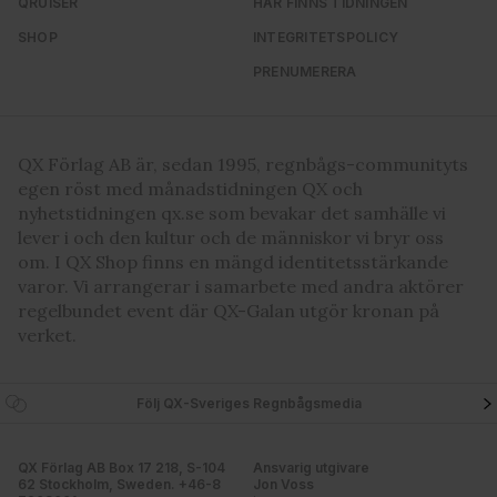
QRUISER
HÄR FINNS TIDNINGEN
SHOP
INTEGRITETSPOLICY
PRENUMERERA
QX Förlag AB är, sedan 1995, regnbågs-communityts
egen röst med månadstidningen QX och
nyhetstidningen qx.se som bevakar det samhälle vi
lever i och den kultur och de människor vi bryr oss
om. I QX Shop finns en mängd identitetsstärkande
varor. Vi arrangerar i samarbete med andra aktörer
regelbundet event där QX-Galan utgör kronan på
verket.
Följ QX-Sveriges Regnbågsmedia
QX Förlag AB Box 17 218, S-104
Ansvarig utgivare
62 Stockholm, Sweden. +46-8
Jon Voss