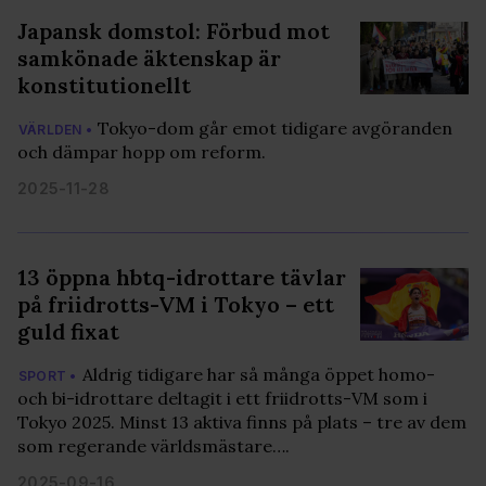
Japansk domstol: Förbud mot
samkönade äktenskap är
konstitutionellt
Tokyo-dom går emot tidigare avgöranden
VÄRLDEN •
och dämpar hopp om reform.
2025-11-28
13 öppna hbtq-idrottare tävlar
på friidrotts-VM i Tokyo – ett
guld fixat
Aldrig tidigare har så många öppet homo-
SPORT •
och bi-idrottare deltagit i ett friidrotts-VM som i
Tokyo 2025. Minst 13 aktiva finns på plats – tre av dem
som regerande världsmästare….
2025-09-16