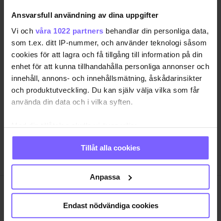
2020-04-25
Ansvarsfull användning av dina uppgifter
Vi och
våra 1022 partners
behandlar din personliga data,
som t.ex. ditt IP-nummer, och använder teknologi såsom
Khaled skriver om
cookies för att lagra och få tillgång till information på din
homosexuella män i Syrien
enhet för att kunna tillhandahålla personliga annonser och
innehåll, annons- och innehållsmätning, åskådarinsikter
I Syrien är homosexualitet
NÖJE •
olagligt och deras historier har aldrig berättats förut.
och produktutveckling. Du kan själv välja vilka som får
Därför skrev Khaled Alesmael boken Selamlik.
använda din data och i vilka syften.
2018-10-24
Med din tillåtelse skulle vi även vilja:
Samla in information om din geografiska plats
Tillåt alla cookies
som kan ha en noggrannhet på upp till flera meter
Identifiera din enhet genom att aktivt skanna den
för specifika kännetecken (fingeravtryck)
Anpassa
Ta reda på mer om hur dina personliga uppgifter
behandlas och ställ in dina preferenser i
detaljsektionen
.
Endast nödvändiga cookies
Du kan ändra eller dra tillbaka ditt samtycke när som