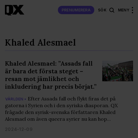
PRENUMERERA
SÖK
MENY
Khaled Alesmael
Khaled Alesmael: ”Assads fall
är bara det första steget –
resan mot jämlikhet och
inkludering har precis börjat.”
Efter Assads fall och flykt firas det på
VÄRLDEN •
gatorna i Syrien och i den syriska diasporan. QX
frågade den syrisk-svenska författaren Khaled
Alesmael om även queera syrier nu kan hop…
2024-12-09