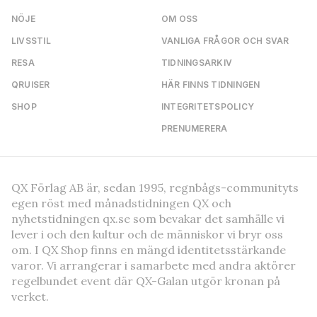
NÖJE
OM OSS
LIVSSTIL
VANLIGA FRÅGOR OCH SVAR
RESA
TIDNINGSARKIV
QRUISER
HÄR FINNS TIDNINGEN
SHOP
INTEGRITETSPOLICY
PRENUMERERA
QX Förlag AB är, sedan 1995, regnbågs-communityts
egen röst med månadstidningen QX och
nyhetstidningen qx.se som bevakar det samhälle vi
lever i och den kultur och de människor vi bryr oss
om. I QX Shop finns en mängd identitetsstärkande
varor. Vi arrangerar i samarbete med andra aktörer
regelbundet event där QX-Galan utgör kronan på
verket.