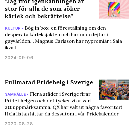
”Jag tror igenkänningen är
stor för alla de som söker
kärlek och bekräftelse”
Bög in box, en föreställning om den
KULTUR •
desperata kärleksjakten och hur man dejtar i
gayvärlden… Magnus Carlsson har nypremiär i Sala
ikväll.
2024-09-06
Fullmatad Pridehelg i Sverige
Flera städer i Sverige firar
SAMHÄLLE •
Pride i helgen och det tycker vi är värt
att uppmärksamma. QX har valt ut några favoriter!
Hela listan hittar du dessutom i vår Pridekalender.
2020-08-28