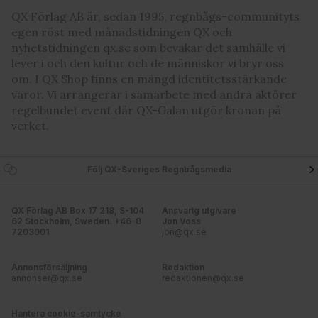
QX Förlag AB är, sedan 1995, regnbågs-communityts
egen röst med månadstidningen QX och
nyhetstidningen qx.se som bevakar det samhälle vi
lever i och den kultur och de människor vi bryr oss
om. I QX Shop finns en mängd identitetsstärkande
varor. Vi arrangerar i samarbete med andra aktörer
regelbundet event där QX-Galan utgör kronan på
verket.
Följ QX-Sveriges Regnbågsmedia
QX Förlag AB Box 17 218, S-104
Ansvarig utgivare
62 Stockholm, Sweden. +46-8
Jon Voss
7203001
jon@qx.se
Annonsförsäljning
Redaktion
annonser@qx.se
redaktionen@qx.se
Hantera cookie-samtycke