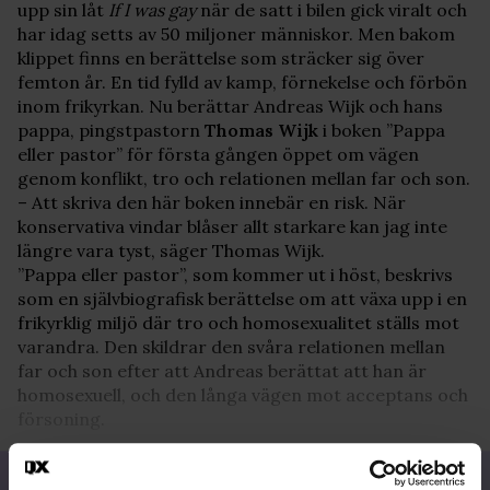
upp sin låt
If I was gay
när de satt i bilen gick viralt och
har idag setts av 50 miljoner människor. Men bakom
klippet finns en berättelse som sträcker sig över
femton år. En tid fylld av kamp, förnekelse och förbön
inom frikyrkan. Nu berättar Andreas Wijk och hans
pappa, pingstpastorn
Thomas
Wijk
i boken ”Pappa
eller pastor” för första gången öppet om vägen
genom konflikt, tro och relationen mellan far och son.
– Att skriva den här boken innebär en risk. När
konservativa vindar blåser allt starkare kan jag inte
längre vara tyst, säger Thomas Wijk.
”Pappa eller pastor”, som kommer ut i höst, beskrivs
som en självbiografisk berättelse om att växa upp i en
frikyrklig miljö där tro och homosexualitet ställs mot
varandra. Den skildrar den svåra relationen mellan
far och son efter att Andreas berättat att han är
homosexuell, och den långa vägen mot acceptans och
försoning.