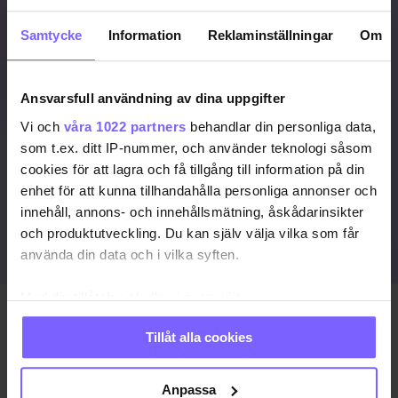
Signa upp dig för att
fortsätta läsa
Samtycke
Information
Reklaminställningar
Om
För att fortsätta läsa hela artikeln, och
många andra artiklar på qx.se, behöver
du signa upp dig, det är helt gratis och
Ansvarsfull användning av dina uppgifter
du får dessutom våra nyhetsbrev.
Vi och
våra 1022 partners
behandlar din personliga data,
som t.ex. ditt IP-nummer, och använder teknologi såsom
JA, JAG VILL LÄSA HELA ARTIKELN
cookies för att lagra och få tillgång till information på din
enhet för att kunna tillhandahålla personliga annonser och
Redan prenumerant?
innehåll, annons- och innehållsmätning, åskådarinsikter
och produktutveckling. Du kan själv välja vilka som får
LOGGA IN HÄR!
använda din data och i vilka syften.
Med din tillåtelse skulle vi även vilja:
Samla in information om din geografiska plats
Publicerad 2026-05-27
Tillåt alla cookies
som kan ha en noggrannhet på upp till flera meter
Identifiera din enhet genom att aktivt skanna den
ANDREAS WIJK
för specifika kännetecken (fingeravtryck)
Anpassa