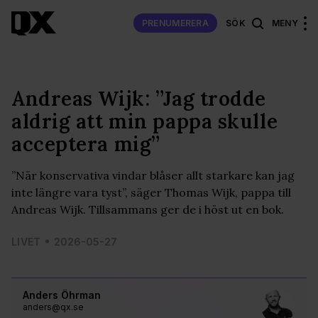
PRENUMERERA
SÖK
MENY
Andreas Wijk: ”Jag trodde
aldrig att min pappa skulle
acceptera mig”
”När konservativa vindar blåser allt starkare kan jag
inte längre vara tyst”, säger Thomas Wijk, pappa till
Andreas Wijk. Tillsammans ger de i höst ut en bok.
LIVET
2026-05-27
Anders Öhrman
anders@qx.se