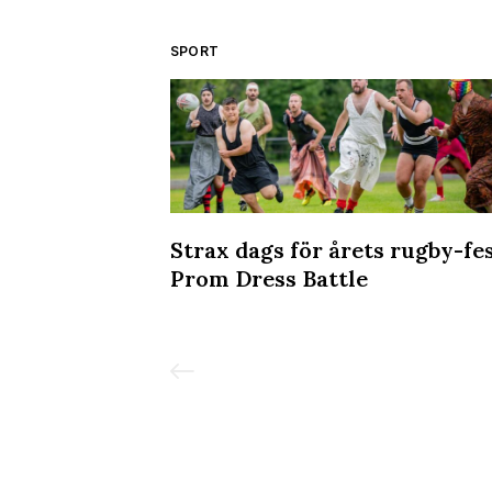
SPORT
:s första
Strax dags för årets rugby-fes
a domare
Prom Dress Battle