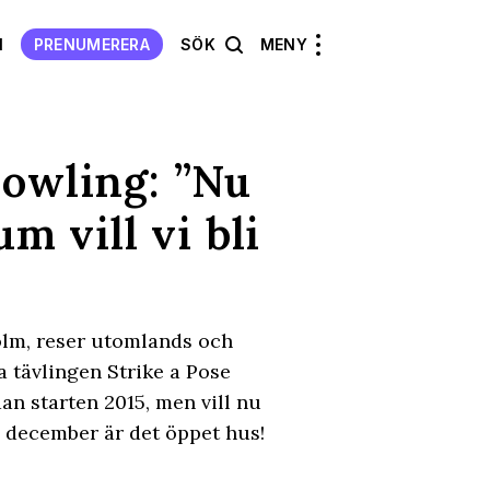
N
PRENUMERERA
SÖK
MENY
bowling: ”Nu
m vill vi bli
holm, reser utomlands och
a tävlingen Strike a Pose
an starten 2015, men vill nu
i december är det öppet hus!