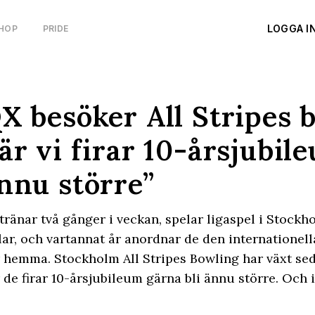
LOGGA I
HOP
PRIDE
X besöker All Stripes 
är vi firar 10-årsjubileu
nnu större”
tränar två gånger i veckan, spelar ligaspel i Stock
lar, och vartannat år anordnar de den internationell
 hemma. Stockholm All Stripes Bowling har växt sed
 de firar 10-årsjubileum gärna bli ännu större. Och 