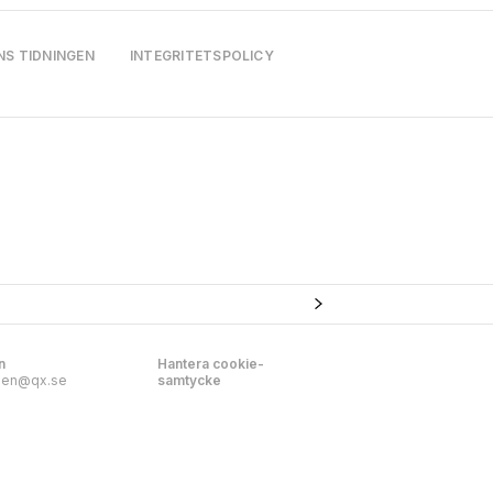
NS TIDNINGEN
INTEGRITETSPOLICY
n
Hantera cookie-
nen@qx.se
samtycke