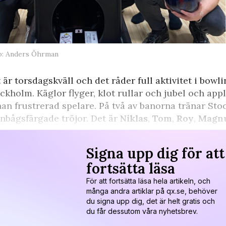
o: Anders Öhrman
 är torsdagskväll och det råder full aktivitet i bowl
ckholm. Käglor flyger, klot rullar och jubel och ap
an frustrerad spelare. På två av banorna tränar Stoc
nbågsfärgade tröjor. Det är
Niklas
,
Tom
,
Roy
,
Magn
Signa upp dig för att
fortsätta läsa
För att fortsätta läsa hela artikeln, och
många andra artiklar på qx.se, behöver
du signa upp dig, det är helt gratis och
du får dessutom våra nyhetsbrev.