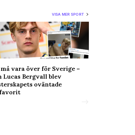
VISA MER SPORT
må vara över för Sverige –
Robert och To
 Lucas Bergvall blev
Games: ”Att få
terskapets oväntade
världsmästare
favorit
känsla”