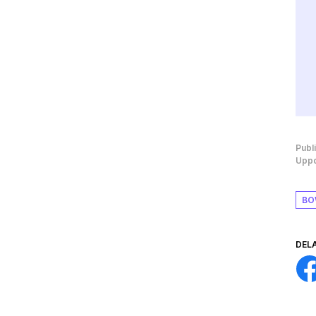
Publ
Uppd
BO
DEL