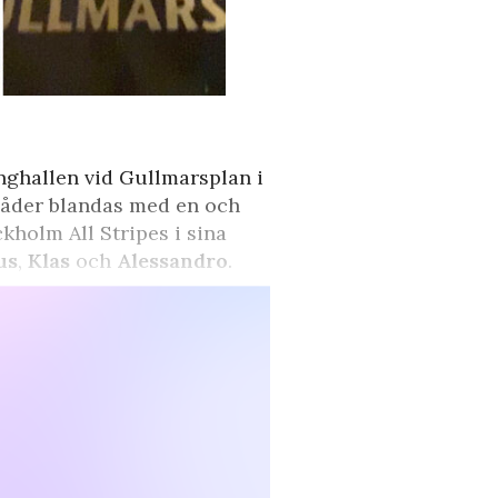
inghallen vid Gullmarsplan i
plåder blandas med en och
kholm All Stripes i sina
us
,
Klas
och
Alessandro
.