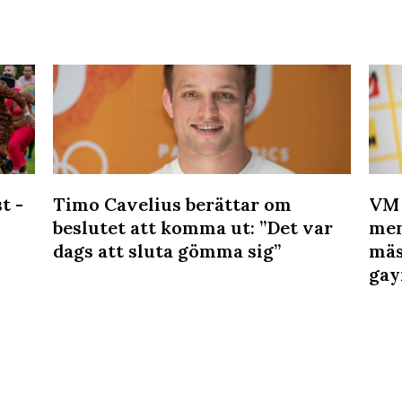
t -
Timo Cavelius berättar om
VM 
beslutet att komma ut: ”Det var
men
dags att sluta gömma sig”
mäs
gay