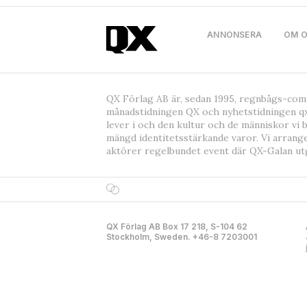
ANNONSERA
OM 
QX Förlag AB är, sedan 1995, regnbågs-co
månadstidningen QX och nyhetstidningen qx
lever i och den kultur och de människor vi 
mängd identitetsstärkande varor. Vi arrang
aktörer regelbundet event där QX-Galan ut
QX Förlag AB Box 17 218, S-104 62
Stockholm, Sweden. +46-8 7203001