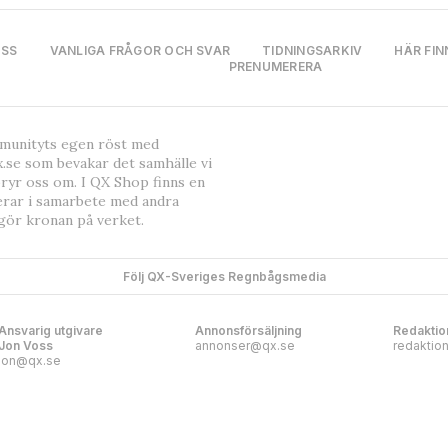
OSS
VANLIGA FRÅGOR OCH SVAR
TIDNINGSARKIV
HÄR FIN
PRENUMERERA
mmunityts egen röst med
.se som bevakar det samhälle vi
bryr oss om. I QX Shop finns en
erar i samarbete med andra
gör kronan på verket.
Följ QX-Sveriges Regnbågsmedia
Ansvarig utgivare
Annonsförsäljning
Redaktio
Jon Voss
annonser@qx.se
redaktio
jon@qx.se