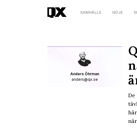
SAMHÄLLE
NÖJE
S
Q
n
Anders Öhrman
ä
anders@qx.se
De 
täv
här
när