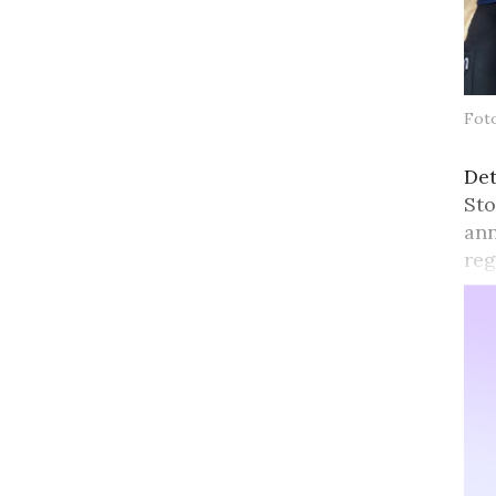
Fot
Det
Sto
ann
reg