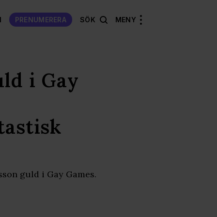
N
PRENUMERERA
SÖK
MENY
uld i Gay
tastisk
sson guld i Gay Games.