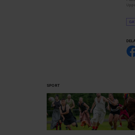
Uppd
GA
DEL
SPORT