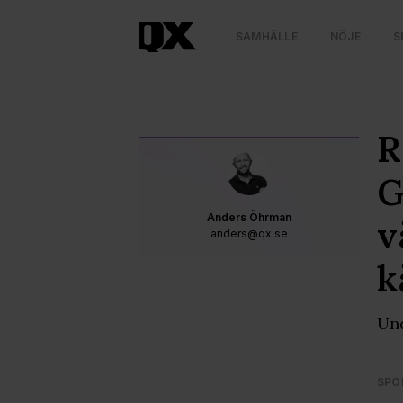
SAMHÄLLE
NÖJE
S
R
G
Anders Öhrman
v
anders@qx.se
k
Und
SPO