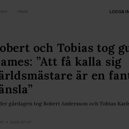
LOGGA I
HOP
PRIDE
obert och Tobias tog g
ames: ”Att få kalla sig
ärldsmästare är en fan
änsla”
er gårdagen tog Robert Andersson och Tobias Karl
RT
2026-07-01