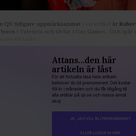
m QX tidigare uppmärksammat
i en artikel
är
Rober
rlsson
i Valencia och tävlar i Gay Games. Och igår 
inamerikanskt.
Attans…den här
artikeln är låst
För att fortsätta läsa hela artikeln
behöver du bli prenumerant. Det kostar
69 kr i månaden och du får tillgång till
alla artiklar på qx.se och massa annat
skoj!
JA, JAG VILL BLI PRENUMERANT
ELLER LOGGA IN HÄR