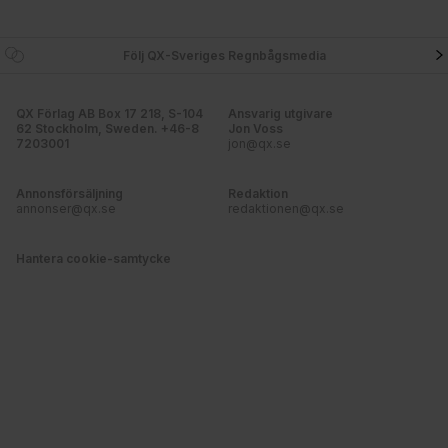
Följ QX-Sveriges Regnbågsmedia
QX Förlag AB Box 17 218, S-104
Ansvarig utgivare
62 Stockholm, Sweden. +46-8
Jon Voss
7203001
jon@qx.se
Annonsförsäljning
Redaktion
annonser@qx.se
redaktionen@qx.se
Hantera cookie-samtycke