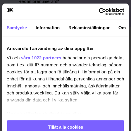
Redan prenumerant?
LOGGA IN HÄR!
Samtycke
Information
Reklaminställningar
Om
Publicerad 2022-06-03
Uppdaterad 2022-06-03
Ansvarsfull användning av dina uppgifter
Vi och
våra 1022 partners
behandlar din personliga data,
BOWLING
STOCKHOLM ALL STRIPES
som t.ex. ditt IP-nummer, och använder teknologi såsom
cookies för att lagra och få tillgång till information på din
enhet för att kunna tillhandahålla personliga annonser och
DELA DEN HÄR ARTIKELN
innehåll, annons- och innehållsmätning, åskådarinsikter
och produktutveckling. Du kan själv välja vilka som får
använda din data och i vilka syften.
Med din tillåtelse skulle vi även vilja:
Samla in information om din geografiska plats
Tillåt alla cookies
som kan ha en noggrannhet på upp till flera meter