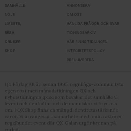
SAMHÄLLE
ANNONSERA
NÖJE
OM OSS
LIVSSTIL
VANLIGA FRÅGOR OCH SVAR
RESA
TIDNINGSARKIV
QRUISER
HÄR FINNS TIDNINGEN
SHOP
INTEGRITETSPOLICY
PRENUMERERA
QX Förlag AB är, sedan 1995, regnbågs-communityts
egen röst med månadstidningen QX och
nyhetstidningen qx.se som bevakar det samhälle vi
lever i och den kultur och de människor vi bryr oss
om. I QX Shop finns en mängd identitetsstärkande
varor. Vi arrangerar i samarbete med andra aktörer
regelbundet event där QX-Galan utgör kronan på
verket.