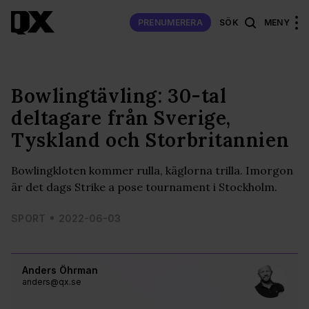
PRENUMERERA
SÖK
MENY
Bowlingtävling: 30-tal
deltagare från Sverige,
Tyskland och Storbritannien
Bowlingkloten kommer rulla, käglorna trilla. Imorgon
är det dags Strike a pose tournament i Stockholm.
SPORT
2022-06-03
Anders Öhrman
anders@qx.se