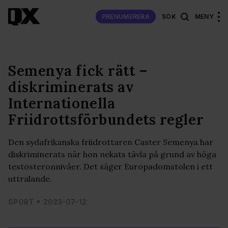
PRENUMERERA
SÖK
MENY
Semenya fick rätt –
diskriminerats av
Internationella
Friidrottsförbundets regler
Den sydafrikanska friidrottaren Caster Semenya har
diskriminerats när hon nekats tävla på grund av höga
testosteronnivåer. Det säger Europadomstolen i ett
uttralande.
SPORT
2023-07-12