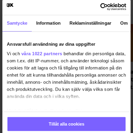
SPORT
VISA MER SPORT
Samtycke
Information
Reklaminställningar
Om
Ansvarsfull användning av dina uppgifter
Vi och
våra 1022 partners
behandlar din personliga data,
som t.ex. ditt IP-nummer, och använder teknologi såsom
cookies för att lagra och få tillgång till information på din
t
Strax dags för årets rugby-fest -
Timo Ca
enhet för att kunna tillhandahålla personliga annonser och
Prom Dress Battle
beslute
innehåll, annons- och innehållsmätning, åskådarinsikter
dags at
och produktutveckling. Du kan själv välja vilka som får
använda din data och i vilka syften.
Med din tillåtelse skulle vi även vilja:
Samla in information om din geografiska plats
Tillåt alla cookies
som kan ha en noggrannhet på upp till flera meter