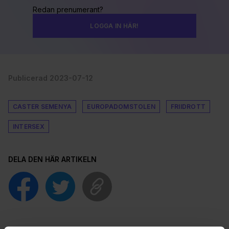
Redan prenumerant?
LOGGA IN HÄR!
Publicerad 2023-07-12
CASTER SEMENYA
EUROPADOMSTOLEN
FRIIDROTT
INTERSEX
DELA DEN HÄR ARTIKELN