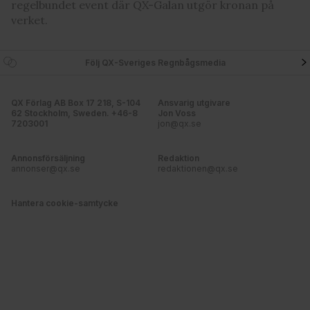
regelbundet event där QX-Galan utgör kronan på
verket.
Följ QX-Sveriges Regnbågsmedia
QX Förlag AB Box 17 218, S-104
Ansvarig utgivare
62 Stockholm, Sweden. +46-8
Jon Voss
7203001
jon@qx.se
Annonsförsäljning
Redaktion
annonser@qx.se
redaktionen@qx.se
Hantera cookie-samtycke