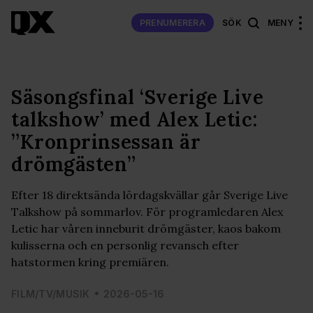
PRENUMERERA
SÖK
MENY
Säsongsfinal ‘Sverige Live
talkshow’ med Alex Letic:
”Kronprinsessan är
drömgästen”
Efter 18 direktsända lördagskvällar går Sverige Live
Talkshow på sommarlov. För programledaren Alex
Letic har våren inneburit drömgäster, kaos bakom
kulisserna och en personlig revansch efter
hatstormen kring premiären.
FILM/TV/MUSIK
2026-05-16