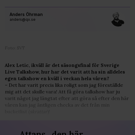
Anders Öhrman
anders@qx.se
Foto: SVT
Alex Letic, ikväll är det säsongsfinal för Sverige
Live Talkshow, hur har det varit att ha sin alldeles
egen talkshow en kväll i veckan hela våren?
– Det har varit precis lika roligt som jag föreställde
mig att det skulle vara! Att få göra talkshow har ju
varit något jag längtat efter att göra så efter den här
våren kan jag äntligen checka av det från min
bucketlist (
skrattar
)!
Attans…den här