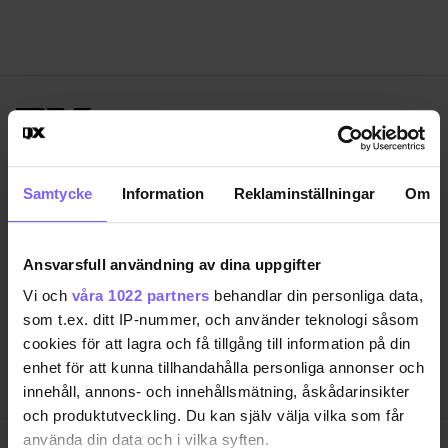
Samtycke
Information
Reklaminställningar
Om
SAMHÄLLE
ANNONSERA
NÖJE
OM OSS
LIVSSTIL
VANLIGA FRÅGOR OCH SVAR
Ansvarsfull användning av dina uppgifter
RESA
TIDNINGSARKIV
Vi och
våra 1022 partners
behandlar din personliga data,
QRUISER
HÄR FINNS TIDNINGEN
som t.ex. ditt IP-nummer, och använder teknologi såsom
cookies för att lagra och få tillgång till information på din
SHOP
INTEGRITETSPOLICY
enhet för att kunna tillhandahålla personliga annonser och
PRENUMERERA
innehåll, annons- och innehållsmätning, åskådarinsikter
och produktutveckling. Du kan själv välja vilka som får
använda din data och i vilka syften.