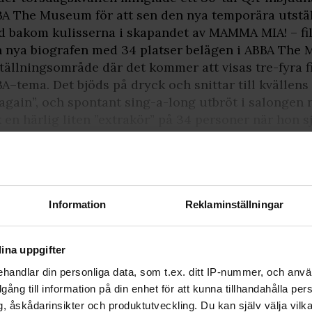
A The Museum för att sen den nya temporära utstäl
 bakom kulisserna i skapandet av MAMMA MIA! – fil
 nya biografen med 34 platser belägen i ABBA The
tällningsområde där det kommer att visas tre-fyra f
A–tema. Det bjöds på dryck och snittar till kvälle
again”, och spontant sing-a-long utbröt i salongen 
k en härlig liten ”extrakör” på 34 personer när hon 
Signa upp dig för att
fortsätta läsa
Information
Reklaminställningar
För att fortsätta läsa hela artikeln, och
många andra artiklar på qx.se, behöver
du signa upp dig, det är helt gratis och
du får dessutom våra nyhetsbrev.
ina uppgifter
handlar din personliga data, som t.ex. ditt IP-nummer, och anv
illgång till information på din enhet för att kunna tillhandahålla pe
JA, JAG VILL LÄSA HELA ARTIKELN
, åskådarinsikter och produktutveckling. Du kan själv välja vilk