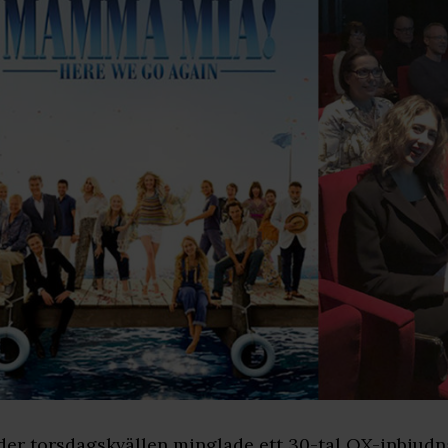
er torsdagskvällen minglade ett 30-tal QX-inbjud