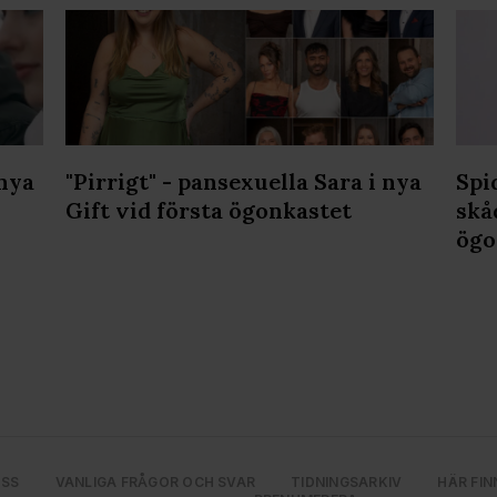
 nya
"Pirrigt" - pansexuella Sara i nya
Spi
Gift vid första ögonkastet
skå
ögo
OSS
VANLIGA FRÅGOR OCH SVAR
TIDNINGSARKIV
HÄR FIN