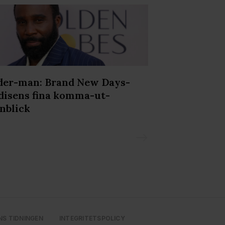
der-man: Brand New Days-
Pride: Rimlig
disens fina komma-ut-
cool "distric
nblick
ni med scene
Pride?
NS TIDNINGEN
INTEGRITETSPOLICY