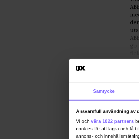
ABB
med
den
uts
ABB
go 
fic
Samtycke
Ansvarsfull användning av d
Vi och
våra 1022 partners
be
cookies för att lagra och få t
annons- och innehållsmätning