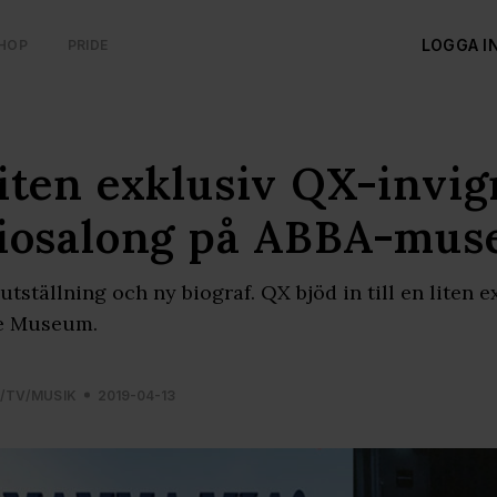
LOGGA I
HOP
PRIDE
iten exklusiv QX-invig
iosalong på ABBA-mus
utställning och ny biograf. QX bjöd in till en liten 
e Museum.
M/TV/MUSIK
2019-04-13