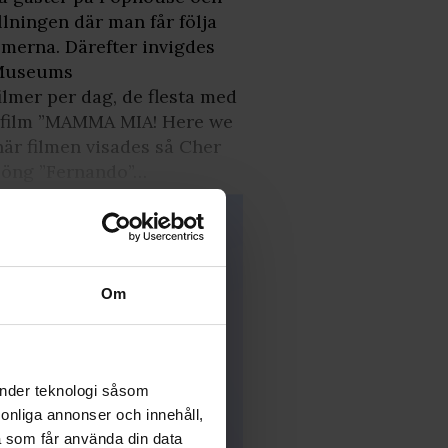
lningen där man får följa
merna. Därefter invigdes
 Museums
ilmer per dag, de flesta med
ns film ”MAMMA MIA! Here we
när filmen visades så Cher
sjöng ”Fernando”…
Om
änder teknologi såsom
rsonliga annonser och innehåll,
a som får använda din data