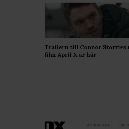
rtfarande på
Trailern till Connor Storries
film April X är här
ANNONSERA
OM 