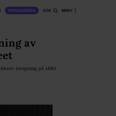
N
PRENUMERERA
SÖK
MENY
ning av
eet
exklusiv invigning på ABBA