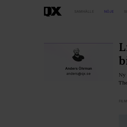
SAMHÄLLE
NÖJE
S
L
b
Anders Öhrman
anders@qx.se
Ny 
Th
FIL