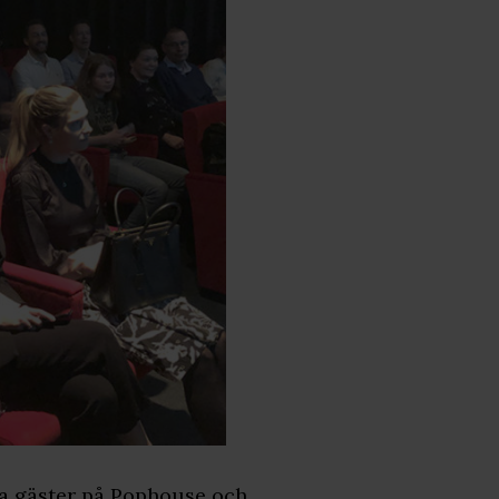
na gäster på Pophouse och