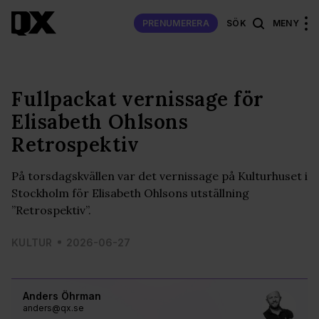
PRENUMERERA
SÖK
MENY
Fullpackat vernissage för
Elisabeth Ohlsons
Retrospektiv
På torsdagskvällen var det vernissage på Kulturhuset i
Stockholm för Elisabeth Ohlsons utställning
”Retrospektiv”.
KULTUR
2026-06-27
Anders Öhrman
anders@qx.se