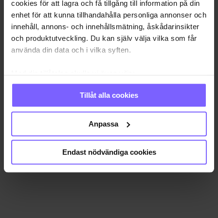
cookies för att lagra och få tillgång till information på din
enhet för att kunna tillhandahålla personliga annonser och
innehåll, annons- och innehållsmätning, åskådarinsikter
och produktutveckling. Du kan själv välja vilka som får
använda din data och i vilka syften.
Med din tillåtelse skulle vi även vilja:
Samla in information om din geografiska plats
Tillåt alla cookies
som kan ha en noggrannhet på upp till flera meter
Identifiera din enhet genom att aktivt skanna den
för specifika kännetecken (fingeravtryck)
Anpassa
Ta reda på mer om hur dina personliga uppgifter
behandlas och ställ in dina preferenser i
detaljsektionen
.
Endast nödvändiga cookies
Du kan ändra eller dra tillbaka ditt samtycke när som
helst från cookie-förklaringen.
Vi använder enhetsidentifierare för att anpassa innehållet
och annonserna till användarna, tillhandahålla funktioner
för sociala medier och analysera vår trafik. Vi