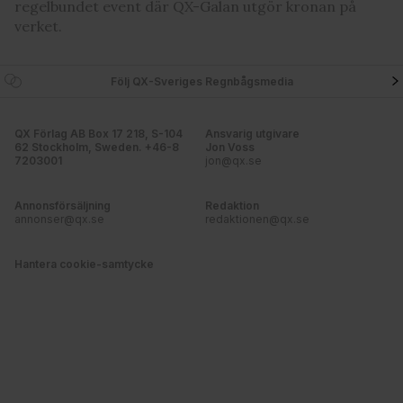
regelbundet event där QX-Galan utgör kronan på
verket.
Följ QX-Sveriges Regnbågsmedia
QX Förlag AB Box 17 218, S-104
Ansvarig utgivare
62 Stockholm, Sweden. +46-8
Jon Voss
7203001
jon@qx.se
Annonsförsäljning
Redaktion
annonser@qx.se
redaktionen@qx.se
Hantera cookie-samtycke