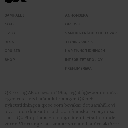
SAMHÄLLE
ANNONSERA
NÖJE
OM OSS
LIVSSTIL
VANLIGA FRÅGOR OCH SVAR
RESA
TIDNINGSARKIV
QRUISER
HÄR FINNS TIDNINGEN
SHOP
INTEGRITETSPOLICY
PRENUMERERA
QX Förlag AB är, sedan 1995, regnbågs-communityts
egen röst med månadstidningen QX och
nyhetstidningen qx.se som bevakar det samhälle vi
lever i och den kultur och de människor vi bryr oss
om. I QX Shop finns en mängd identitetsstärkande
varor. Vi arrangerar i samarbete med andra aktörer