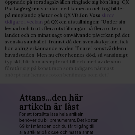
öppnade på torsdagskvällen ringlade sig kön lång. QX
Pia
Lagergren
var där med kameran och tog bilder
på minglande gäster och QX VD
Jon
Voss
skrev
tidigare i veckan
på QX om utställningen: ”Under sin
levnad och trots flera utställningar på flera orter i
landet och en minst sagt omvälvande påverkan på det
svenska samhället, främst då den svenska kyrkan, fick
hon aldrig erkännande av den ”finare” konstvärlden i
huvudstaden. Men nu efter hennes död, så vansinnigt
typiskt, blir hon accepterad till och med av de som
förstår sig på konst men som tidigare närmast
snörpt när hennes foton benämnts som det.”
Attans…den här
artikeln är låst
För att fortsätta läsa hela artikeln
behöver du bli prenumerant. Det kostar
69 kr i månaden och du får tillgång till
alla artiklar på qx.se och massa annat