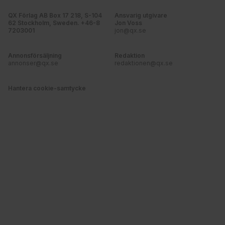
QX Förlag AB Box 17 218, S-104
Ansvarig utgivare
62 Stockholm, Sweden. +46-8
Jon Voss
7203001
jon@qx.se
Annonsförsäljning
Redaktion
annonser@qx.se
redaktionen@qx.se
Hantera cookie-samtycke