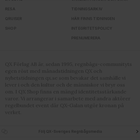
vidarebefordrar även sådana identifierare och annan
RESA
TIDNINGSARKIV
information från din enhet till de sociala medier och
QRUISER
HÄR FINNS TIDNINGEN
annons- och analysföretag som vi samarbetar med.
Dessa kan i sin tur kombinera informationen med annan
SHOP
INTEGRITETSPOLICY
information som du har tillhandahållit eller som de har
PRENUMERERA
samlat in när du har använt deras tjänster. Du godkänner
våra cookies vid fortsatt användande av vår webbplats.
QX Förlag AB är, sedan 1995, regnbågs-communityts
egen röst med månadstidningen QX och
nyhetstidningen qx.se som bevakar det samhälle vi
lever i och den kultur och de människor vi bryr oss
om. I QX Shop finns en mängd identitetsstärkande
varor. Vi arrangerar i samarbete med andra aktörer
regelbundet event där QX-Galan utgör kronan på
verket.
Följ QX-Sveriges Regnbågsmedia