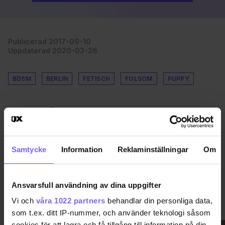
Publicerad 2017-09-10
Uppdaterad 2020-03-26
BDSM
BERLIN
FETISCH
FOLSOM
PUPPY
DELA DEN HÄR ARTIKELN
Samtycke
Information
Reklaminställningar
Om
Ansvarsfull användning av dina uppgifter
Vi och
våra 1022 partners
behandlar din personliga data,
VIMMEL
VISA MER VIMMEL
som t.ex. ditt IP-nummer, och använder teknologi såsom
cookies för att lagra och få tillgång till information på din