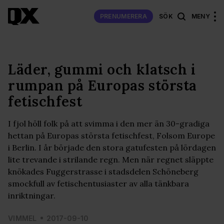
PRENUMERERA
SÖK
MENY
Läder, gummi och klatsch i
rumpan på Europas största
fetischfest
I fjol höll folk på att svimma i den mer än 30-gradiga
hettan på Europas största fetischfest, Folsom Europe
i Berlin. I år började den stora gatufesten på lördagen
lite trevande i strilande regn. Men när regnet släppte
knökades Fuggerstrasse i stadsdelen Schöneberg
smockfull av fetischentusiaster av alla tänkbara
inriktningar.
VIMMEL
2017-09-10